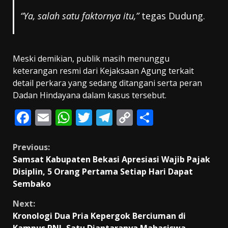
“Ya, salah satu faktornya itu,”
tegas Dudung.
Meski demikian, publik masih menunggu
keterangan resmi dari Kejaksaan Agung terkait
detail perkara yang sedang ditangani serta peran
Dadan Hindayana dalam kasus tersebut.
F
E
W
T
T
C
S
ac
m
h
w
el
o
h
e
ai
at
itt
e
p
ar
Continue
Previous:
Samsat Kabupaten Bekasi Apresiasi Wajib Pajak
b
l
s
er
gr
y
e
Reading
Disiplin, 5 Orang Pertama Setiap Hari Dapat
o
A
a
Li
Sembako
o
p
m
n
Next:
k
p
k
Kronologi Dua Pria Kepergok Berciuman di
Kampus PNJ, Satu Diantaranya Mahasiswa