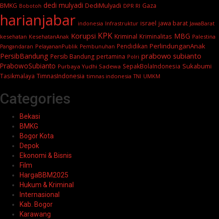
dedi mulyadi
BMKG
DediMulyadi
Gaza
DPR RI
Bobotoh
harianjabar
israel
jawa barat
indonesia
Infrastruktur
JawaBarat
KPK
Korupsi
MBG
Kriminal
Kriminalitas
kesehatan
KesehatanAnak
Palestina
PerlindunganAnak
Pendidikan
PelayananPublik
Pangandaran
Pembunuhan
prabowo subianto
PersibBandung
Persib Bandung
pertamina
Polri
PrabowoSubianto
Sukabumi
SepakBolaIndonesia
Purbaya Yudhi Sadewa
Tasikmalaya
TimnasIndonesia
timnas indonesia
TNI
UMKM
Categories
Bekasi
BMKG
Bogor Kota
Depok
Ekonomi & Bisnis
Film
HargaBBM2025
Hukum & Kriminal
Internasional
Kab. Bogor
Karawang