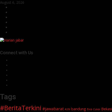
Skip
August 6, 2026
to
Facebook
content
Twitter
Linkedin
VK
Youtube
Instagram
Connect with Us
Facebook
Twitter
Linkedin
VK
Youtube
Instagram
Tags
#BeritaTerkini
#jawabarat
Bekasi
bandung
ASN
Bea Cukai