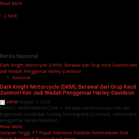
Read More
Posts
1
2
Next
pagination
Berita Nasional
Dark Knight Motorcycle (DKM), Berawal dari Grup Kecil Sunmori Kini
Jadi Wadah Penggemar Harley-Davidson
Nasional
Dark Knight Motorcycle (DKM), Berawal dari Grup Kecil
Sunmori Kini Jadi Wadah Penggemar Harley-Davidson
admin
August 3, 2026
BEKASI, HARIANJABAR.COM — Berawal dari kesamaan hobi dan
kegemaran melakukan Sunday Morning Ride (Sunmori), sekelompok
penggemar Harley-Davidson...
Read More
Serapan Tinggi, PT Pupuk Indonesia Pastikan Ketersediaan Stok
Pupuk Bersubsidi di Jawa Barat Aman