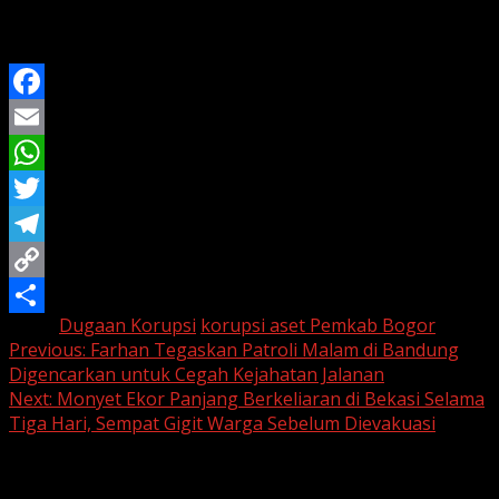
penyidikan sebelum menentukan langkah hukum
berikutnya.
Facebook
Email
WhatsApp
Twitter
Telegram
Copy
Tags:
Dugaan Korupsi
korupsi aset Pemkab Bogor
Link
Share
Continue
Previous:
Farhan Tegaskan Patroli Malam di Bandung
Digencarkan untuk Cegah Kejahatan Jalanan
Reading
Next:
Monyet Ekor Panjang Berkeliaran di Bekasi Selama
Tiga Hari, Sempat Gigit Warga Sebelum Dievakuasi
Leave a Reply