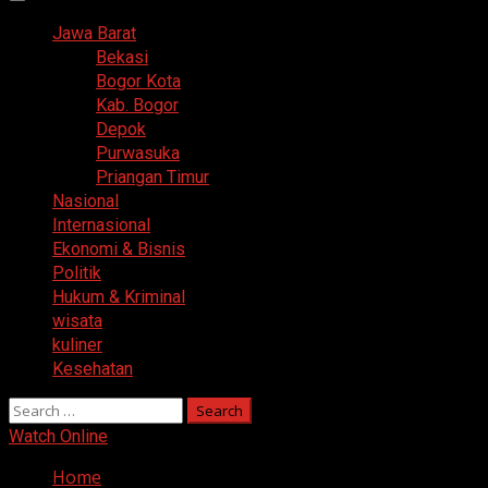
Primary
Menu
Jawa Barat
Bekasi
Bogor Kota
Kab. Bogor
Depok
Purwasuka
Priangan Timur
Nasional
Internasional
Ekonomi & Bisnis
Politik
Hukum & Kriminal
wisata
kuliner
Kesehatan
Search
for:
Watch Online
Home