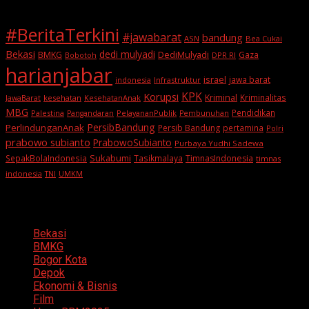
#BeritaTerkini
#jawabarat
bandung
ASN
Bea Cukai
Bekasi
dedi mulyadi
BMKG
DediMulyadi
Gaza
DPR RI
Bobotoh
harianjabar
israel
jawa barat
indonesia
Infrastruktur
KPK
Korupsi
Kriminal
Kriminalitas
JawaBarat
kesehatan
KesehatanAnak
MBG
Pendidikan
Palestina
PelayananPublik
Pangandaran
Pembunuhan
PersibBandung
PerlindunganAnak
Persib Bandung
pertamina
Polri
prabowo subianto
PrabowoSubianto
Purbaya Yudhi Sadewa
Sukabumi
SepakBolaIndonesia
Tasikmalaya
TimnasIndonesia
timnas
indonesia
TNI
UMKM
Categories
Bekasi
BMKG
Bogor Kota
Depok
Ekonomi & Bisnis
Film