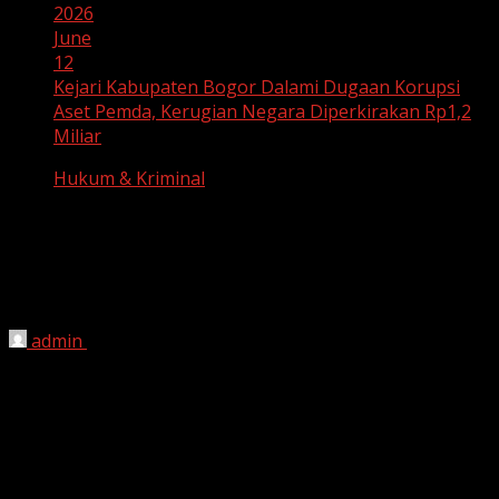
2026
June
12
Kejari Kabupaten Bogor Dalami Dugaan Korupsi
Aset Pemda, Kerugian Negara Diperkirakan Rp1,2
Miliar
Hukum & Kriminal
Kejari Kabupaten Bogor Dalami Dugaan
Korupsi Aset Pemda, Kerugian Negara
Diperkirakan Rp1,2 Miliar
admin
June 12, 2026
HARIAN JABAR, BOGOR –
Kejaksaan Negeri (Kejari)
Kabupaten Bogor terus mendalami dugaan tindak pidana
korupsi yang berkaitan dengan aset milik Pemerintah
Kabupaten (Pemkab) Bogor. Dalam proses penyidikan