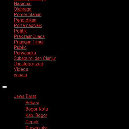
Nasional
Olahraga
Pemerintahan
Pendidikan
PertamaxNaik
Politik
PrakiraanCuaca
Priangan Timur
Public
Purwasuka
Sukabumi dan Cianjur
Uncategorized
Videos
wisata
Primary
Menu
Jawa Barat
Bekasi
Bogor Kota
Kab. Bogor
Depok
Purwasuka