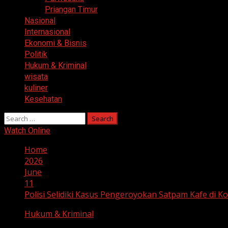
Priangan Timur
Nasional
Internasional
Ekonomi & Bisnis
Politik
Hukum & Kriminal
wisata
kuliner
Kesehatan
Search
for:
Watch Online
Home
2026
June
11
Polisi Selidiki Kasus Pengeroyokan Satpam Kafe di K
Hukum & Kriminal