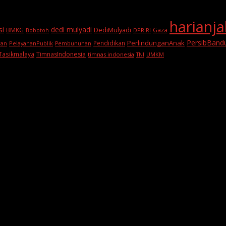
harianj
si
dedi mulyadi
BMKG
DediMulyadi
Gaza
DPR RI
Bobotoh
PersibBand
PerlindunganAnak
Pendidikan
PelayananPublik
ran
Pembunuhan
Tasikmalaya
TimnasIndonesia
timnas indonesia
TNI
UMKM