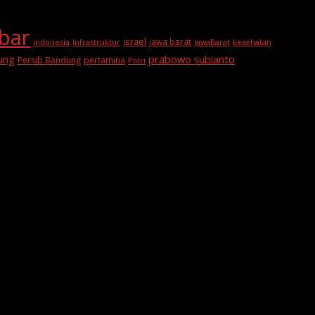
abar
israel
jawa barat
indonesia
Infrastruktur
JawaBarat
kesehatan
prabowo subianto
ung
Persib Bandung
pertamina
Polri