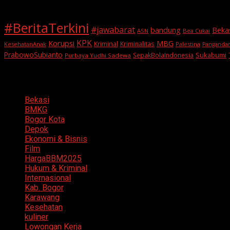
#BeritaTerkini
#jawabarat
Beka
bandung
ASN
Bea Cukai
KPK
Korupsi
MBG
Kriminal
Kriminalitas
KesehatanAnak
Palestina
Panganda
PrabowoSubianto
Sukabumi
SepakBolaIndonesia
Purbaya Yudhi Sadewa
Categories
Bekasi
BMKG
Bogor Kota
Depok
Ekonomi & Bisnis
Film
HargaBBM2025
Hukum & Kriminal
Internasional
Kab. Bogor
Karawang
Kesehatan
kuliner
Lowongan Kerja