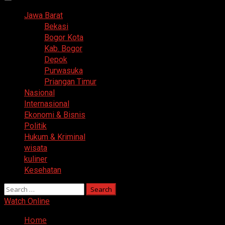
Primary
Menu
Jawa Barat
Bekasi
Bogor Kota
Kab. Bogor
Depok
Purwasuka
Priangan Timur
Nasional
Internasional
Ekonomi & Bisnis
Politik
Hukum & Kriminal
wisata
kuliner
Kesehatan
Search
for:
Watch Online
Home