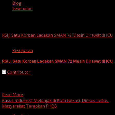
Blog
kesehatan
kesehatan
RSIJ: Satu Korban Ledakan SMAN 72 Masih Dirawat di ICU
Kesehatan
RSIJ: Satu Korban Ledakan SMAN 72 Masih Dirawat di ICU
Contributor
November 11, 2025
Jakarta, HarianJabar.com — Direktur Utama RSIJ
Cempaka Putih, Pradono Handojo, melaporkan kondisi
terbaru para korban ledakan di...
Read More
Kasus Influenza Melonjak di Kota Bekasi, Dinkes Imbau
Masyarakat Terapkan PHBS