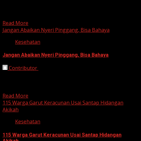
Jakarta, HarianJabar.com – Presiden Prabowo Subianto
menaruh perhatian serius terhadap keberlanjutan
Program Makan Bergizi Gratis (MBG) usai...
Read More
Jangan Abaikan Nyeri Pinggang, Bisa Bahaya
Kesehatan
Jangan Abaikan Nyeri Pinggang, Bisa Bahaya
Contributor
September 19, 2025
Bandung, HarianJabar.com – Nyeri pinggang sering
dianggap sebagai keluhan sepele akibat terlalu lama
duduk atau mengangkat beban...
Read More
115 Warga Garut Keracunan Usai Santap Hidangan
Akikah
Kesehatan
115 Warga Garut Keracunan Usai Santap Hidangan
Akikah