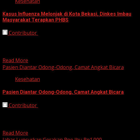
Kesehatan
Kasus Influenza Melonjak di Kota Bekasi, Dinkes Imbau
Masyarakat Terapkan PHBS
Contributor
October 21, 2025
Bekasi, HarianJabar.com – Dinas Kesehatan (Dinkes) Kota
Bekasi melaporkan adanya peningkatan kasus penyakit
influenza di wilayahnya dalam...
Read More
Pasien Diantar Odong-Odong, Camat Angkat Bicara
Kesehatan
Pasien Diantar Odong-Odong, Camat Angkat Bicara
Contributor
October 14, 2025
Bandung, HarianJabar.com – Sebuah kejadian unik dan
menghebohkan terjadi di Kecamatan Solokanjeruk,
Kabupaten Bandung. Seorang pasien diduga...
Read More
Jabar Luncurkan Gerakan Poe Ibu Rp1.000