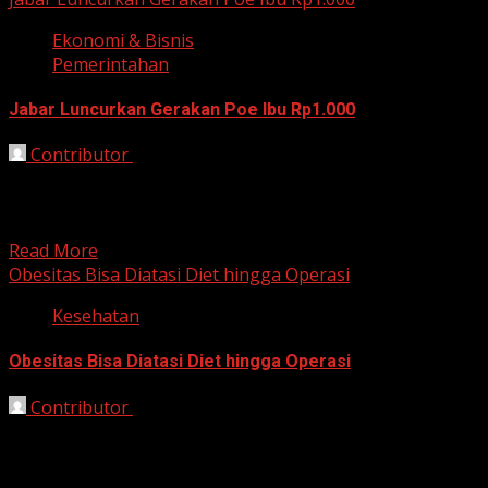
Ekonomi & Bisnis
Pemerintahan
Jabar Luncurkan Gerakan Poe Ibu Rp1.000
Contributor
October 5, 2025
Bandung, HarianJabar.com – Gubernur Jawa Barat, Dedi
Mulyadi, meluncurkan terobosan baru dengan mengajak
seluruh elemen masyarakat ikut...
Read More
Obesitas Bisa Diatasi Diet hingga Operasi
Kesehatan
Obesitas Bisa Diatasi Diet hingga Operasi
Contributor
October 1, 2025
Jakarta, HarianJabar.com – Obesitas menjadi salah satu
masalah kesehatan global yang memerlukan
penanganan serius. Menurut dokter spesialis...