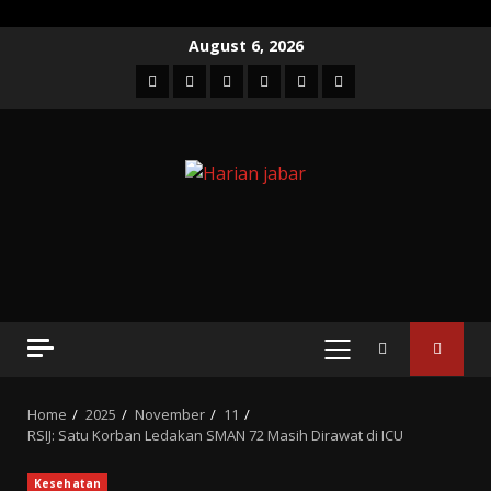
Skip
August 6, 2026
to
Facebook
Twitter
Linkedin
VK
Youtube
Instagram
content
PRIMARY
MENU
Home
2025
November
11
RSIJ: Satu Korban Ledakan SMAN 72 Masih Dirawat di ICU
Kesehatan