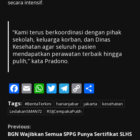
secara intensif.
“Kami terus berkoordinasi dengan pihak
sekolah, keluarga korban, dan Dinas
Kesehatan agar seluruh pasien
mendapatkan perawatan terbaik hingga
pulih,” kata Pradono.
F
E
W
T
T
C
S
ac
m
h
w
el
o
h
Tags:
#BeritaTerkini
harianjabar
jakarta
kesehatan
e
ai
at
itt
e
p
ar
LedakanSMAN72
RSIJCempakaPutih
b
l
s
er
gr
y
e
o
A
a
Li
Continue
Previous:
BGN Wajibkan Semua SPPG Punya Sertifikat SLHS
o
p
m
n