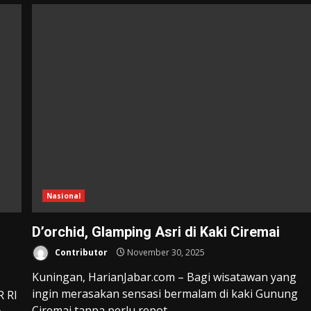
Nasional
D’orchid, Glamping Asri di Kaki Ciremai
Contributor
November 30, 2025
Kuningan, HarianJabar.com – Bagi wisatawan yang
ingin merasakan sensasi bermalam di kaki Gunung
R RI
Ciremai tanpa perlu repot...