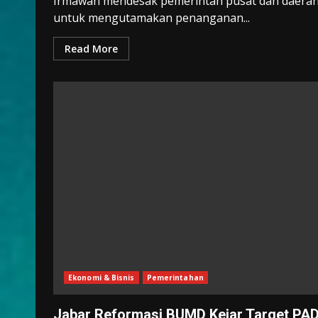
Irmawan mendesak pemerintah pusat dan daera
untuk mengutamakan penanganan...
Read More
Ekonomi & Bisnis
Pemerintahan
Jabar Reformasi BUMD Kejar Target PA