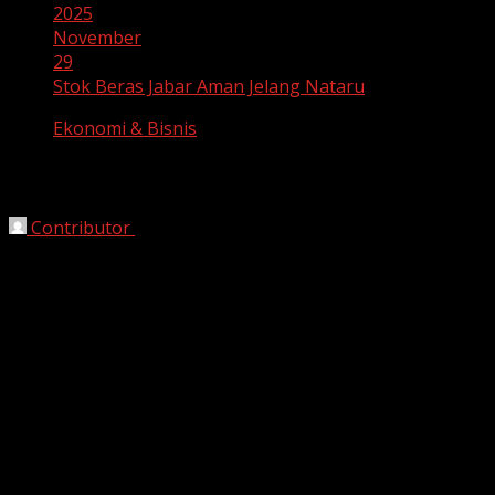
2025
November
29
Stok Beras Jabar Aman Jelang Nataru
Ekonomi & Bisnis
Stok Beras Jabar Aman Jelang Nataru
Contributor
November 29, 2025
Bandung, HarianJabar.com –
Perum Bulog memastikan
ketersediaan beras di Jawa Barat aman menjelang libur
panjang Natal dan Tahun Baru (Nataru) 2026. Provinsi
dengan jumlah penduduk terbesar di Indonesia ini
tercatat memiliki stok beras mencapai 590 ribu ton,
jumlah yang dinilai cukup untuk memenuhi kebutuhan
masyarakat hingga musim panen raya 2026.
Kepala Bulog Jawa Barat, Nurman Susilo, menegaskan