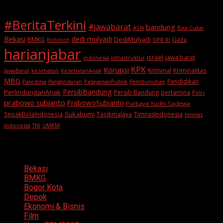
#BeritaTerkini
#jawabarat
bandung
ASN
Bea Cukai
Bekasi
dedi mulyadi
BMKG
DediMulyadi
Gaza
DPR RI
Bobotoh
harianjabar
israel
jawa barat
indonesia
Infrastruktur
KPK
Korupsi
Kriminal
Kriminalitas
JawaBarat
kesehatan
KesehatanAnak
MBG
Pendidikan
Palestina
PelayananPublik
Pangandaran
Pembunuhan
PersibBandung
PerlindunganAnak
Persib Bandung
pertamina
Polri
prabowo subianto
PrabowoSubianto
Purbaya Yudhi Sadewa
Sukabumi
SepakBolaIndonesia
Tasikmalaya
TimnasIndonesia
timnas
indonesia
TNI
UMKM
Categories
Bekasi
BMKG
Bogor Kota
Depok
Ekonomi & Bisnis
Film