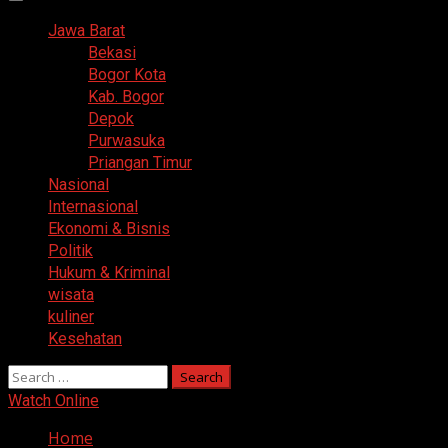
Primary
Menu
Jawa Barat
Bekasi
Bogor Kota
Kab. Bogor
Depok
Purwasuka
Priangan Timur
Nasional
Internasional
Ekonomi & Bisnis
Politik
Hukum & Kriminal
wisata
kuliner
Kesehatan
Search
for:
Watch Online
Home