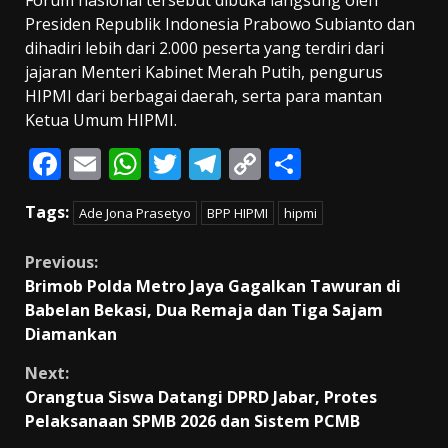
Presiden Republik Indonesia Prabowo Subianto dan
dihadiri lebih dari 2.000 peserta yang terdiri dari
jajaran Menteri Kabinet Merah Putih, pengurus
HIPMI dari berbagai daerah, serta para mantan
Ketua Umum HIPMI.
F
E
W
T
T
C
S
ac
m
h
w
el
o
h
Tags:
Ade Jona Prasetyo
BPP HIPMI
hipmi
e
ai
at
itt
e
p
ar
b
l
s
er
gr
y
e
Continue
Previous:
o
A
a
Li
Brimob Polda Metro Jaya Gagalkan Tawuran di
Reading
Babelan Bekasi, Dua Remaja dan Tiga Sajam
o
p
m
n
Diamankan
k
p
k
Next:
Orangtua Siswa Datangi DPRD Jabar, Protes
Pelaksanaan SPMB 2026 dan Sistem PCMB