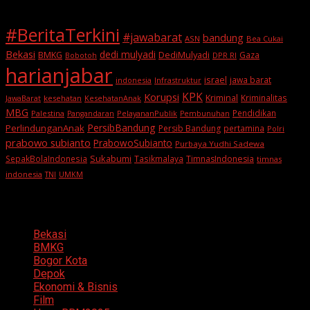
#BeritaTerkini
#jawabarat
bandung
ASN
Bea Cukai
Bekasi
dedi mulyadi
BMKG
DediMulyadi
Gaza
DPR RI
Bobotoh
harianjabar
israel
jawa barat
indonesia
Infrastruktur
KPK
Korupsi
Kriminal
Kriminalitas
JawaBarat
kesehatan
KesehatanAnak
MBG
Pendidikan
Palestina
PelayananPublik
Pangandaran
Pembunuhan
PersibBandung
PerlindunganAnak
Persib Bandung
pertamina
Polri
prabowo subianto
PrabowoSubianto
Purbaya Yudhi Sadewa
Sukabumi
SepakBolaIndonesia
Tasikmalaya
TimnasIndonesia
timnas
indonesia
TNI
UMKM
Categories
Bekasi
BMKG
Bogor Kota
Depok
Ekonomi & Bisnis
Film