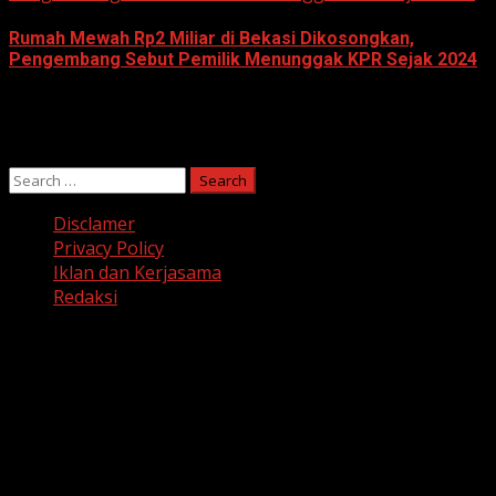
Rumah Mewah Rp2 Miliar di Bekasi Dikosongkan,
Pengembang Sebut Pemilik Menunggak KPR Sejak 2024
June 10, 2026
Search
for:
Disclamer
Privacy Policy
Iklan dan Kerjasama
Redaksi
Facebook
Twitter
Linkedin
VK
Youtube
Instagram