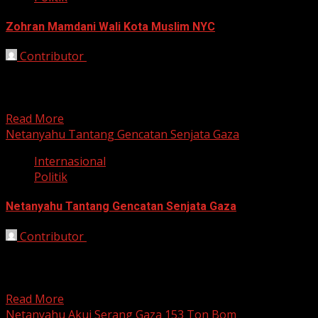
Zohran Mamdani Wali Kota Muslim NYC
Contributor
November 6, 2025
Bekasi, HarianJabar.com – Kemenangan Zohran
Mamdani sebagai wali kota Muslim pertama di New York
memicu reaksi keras...
Read More
Netanyahu Tantang Gencatan Senjata Gaza
Internasional
Politik
Netanyahu Tantang Gencatan Senjata Gaza
Contributor
October 27, 2025
Bekasi, HarianJabar.com — Sementara harapan damai di
Gaza masih tipis, Perdana Menteri Israel Benjamin
Netanyahu melontarkan pernyataan...
Read More
Netanyahu Akui Serang Gaza 153 Ton Bom