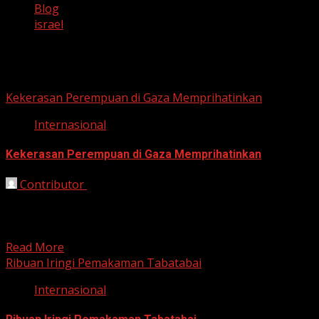
Blog
israel
israel
Kekerasan Perempuan di Gaza Memprihatinkan
Internasional
Kekerasan Perempuan di Gaza Memprihatinkan
Contributor
November 26, 2025
Bekasi, HarianJabar.com – Peringatan Hari Internasional
Penghapusan Kekerasan terhadap Perempuan tahun ini
diselimuti duka mendalam di Gaza....
Read More
Ribuan Iringi Pemakaman Tabatabai
Internasional