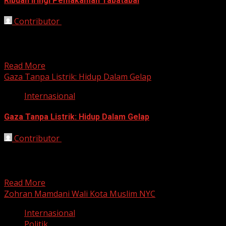
Ribuan Iringi Pemakaman Tabatabai
Contributor
November 26, 2025
Bekasi, HarianJabar.com – Jalanan ibu kota Lebanon,
Beirut, Senin (24/11/2025), memerah oleh amarah dan
duka ketika ribuan...
Read More
Gaza Tanpa Listrik: Hidup Dalam Gelap
Internasional
Gaza Tanpa Listrik: Hidup Dalam Gelap
Contributor
November 12, 2025
Bekasi, HarianJabar.com – Perang di Jalur Gaza memang
telah berakhir, namun penderitaan penduduknya masih
jauh dari usai....
Read More
Zohran Mamdani Wali Kota Muslim NYC
Internasional
Politik