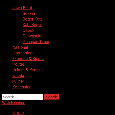
Primary
Menu
Jawa Barat
Bekasi
Bogor Kota
Kab. Bogor
Depok
Purwasuka
Priangan Timur
Nasional
Internasional
Ekonomi & Bisnis
Politik
Hukum & Kriminal
wisata
kuliner
Kesehatan
Search
for:
Watch Online
Home