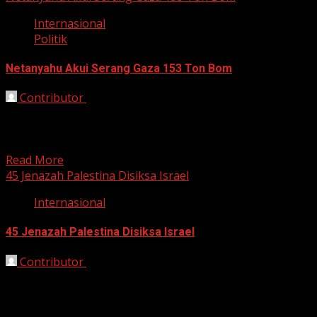
Internasional
Politik
Netanyahu Akui Serang Gaza 153 Ton Bom
Contributor
October 21, 2025
Bekasi, HarianJabar.com – Perdana Menteri Israel,
Benjamin Netanyahu, mengejutkan publik dunia dengan
pengakuan resmi terkait serangan militer...
Read More
45 Jenazah Palestina Disiksa Israel
Internasional
45 Jenazah Palestina Disiksa Israel
Contributor
October 16, 2025
bekasi, HarianJabar.com – Suasana duka mendalam
menyelimuti Jalur Gaza setelah Kementerian Kesehatan
(Kemenkes) Gaza mengonfirmasi penyerahan 45...