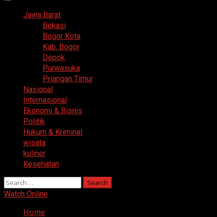
Primary
Menu
Jawa Barat
Bekasi
Bogor Kota
Kab. Bogor
Depok
Purwasuka
Priangan Timur
Nasional
Internasional
Ekonomi & Bisnis
Politik
Hukum & Kriminal
wisata
kuliner
Kesehatan
Search
for:
Watch Online
Home