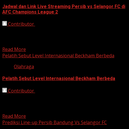
Jadwal dan Link Live Streaming Persib vs Selangor FC di
AFC Champions League 2
Contributor
October 23, 2025
Bandung, HarianJabar.com — Persib Bandung akan
menghadapi Selangor FC dalam pertandingan lanjutan
AFC Champions League 2 musim...
Read More
Pelatih Sebut Level Internasional Beckham Berbeda
Olahraga
Pelatih Sebut Level Internasional Beckham Berbeda
Contributor
October 21, 2025
Bandung, HarianJabar.com – Pelatih Persib Bandung,
[nama pelatih], memberikan pujian atas konsistensi
permainan Beckham Putra Nugraha selama...
Read More
Prediksi Line-up Persib Bandung Vs Selangor FC