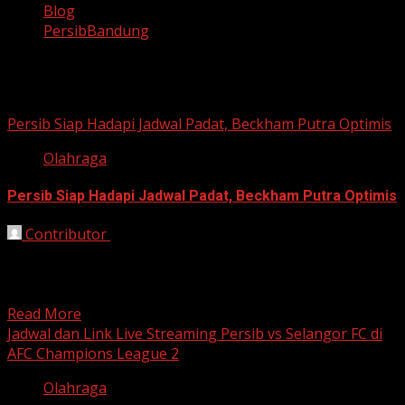
Blog
PersibBandung
PersibBandung
Persib Siap Hadapi Jadwal Padat, Beckham Putra Optimis
Olahraga
Persib Siap Hadapi Jadwal Padat, Beckham Putra Optimis
Contributor
October 29, 2025
Bandung, HarianJabar.com – Persib Bandung bersiap
menghadapi jadwal padat di awal November 2025. Dua
laga tandang beruntun...
Read More
Jadwal dan Link Live Streaming Persib vs Selangor FC di
AFC Champions League 2
Olahraga