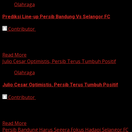
Olahraga
Prediksi Line-up Persib Bandung Vs Selangor FC
Contributor
October 21, 2025
Bandung, HarianJabar.com – Persib Bandung bersiap
menghadapi laga krusial melawan Selangor FC dalam
lanjutan Liga Champions Asia...
Read More
Julio Cesar Optimistis, Persib Terus Tumbuh Positif
Olahraga
Julio Cesar Optimistis, Persib Terus Tumbuh Positif
Contributor
October 21, 2025
Bandung, HarianJabar.com – Optimisme tinggi tengah
menyelimuti pelatih kepala Persib Bandung, Julio Cesar.
Kepercayaan dirinya terhadap skuad...
Read More
Persib Bandung Harus Segera Fokus Hadapi Selangor FC