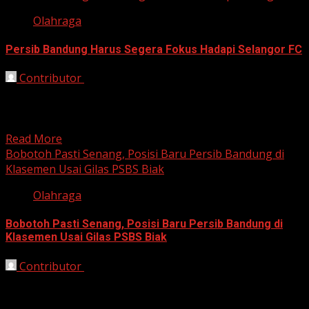
Olahraga
Persib Bandung Harus Segera Fokus Hadapi Selangor FC
Contributor
October 21, 2025
Bandung, HarianJabar.com – Persib Bandung kembali
menunjukkan dominasinya di Super League 2025/2026
setelah meraih kemenangan telak 3-0...
Read More
Bobotoh Pasti Senang, Posisi Baru Persib Bandung di
Klasemen Usai Gilas PSBS Biak
Olahraga
Bobotoh Pasti Senang, Posisi Baru Persib Bandung di
Klasemen Usai Gilas PSBS Biak
Contributor
October 17, 2025
Bandung, HarianJabar.com – Kabar menggembirakan
datang untuk para Bobotoh! Persib Bandung kembali