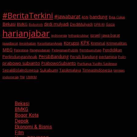
#BeritaTerkini
#jawabarat
bandung
ASN
Bea Cukai
Bekasi
dedi mulyadi
BMKG
DediMulyadi
Gaza
DPR RI
Bobotoh
harianjabar
israel
jawa barat
indonesia
Infrastruktur
KPK
Korupsi
Kriminal
Kriminalitas
JawaBarat
kesehatan
KesehatanAnak
MBG
Pendidikan
Palestina
PelayananPublik
Pangandaran
Pembunuhan
PersibBandung
PerlindunganAnak
Persib Bandung
pertamina
Polri
prabowo subianto
PrabowoSubianto
Purbaya Yudhi Sadewa
Sukabumi
SepakBolaIndonesia
Tasikmalaya
TimnasIndonesia
timnas
indonesia
TNI
UMKM
Categories
Bekasi
BMKG
Bogor Kota
Depok
Ekonomi & Bisnis
Film