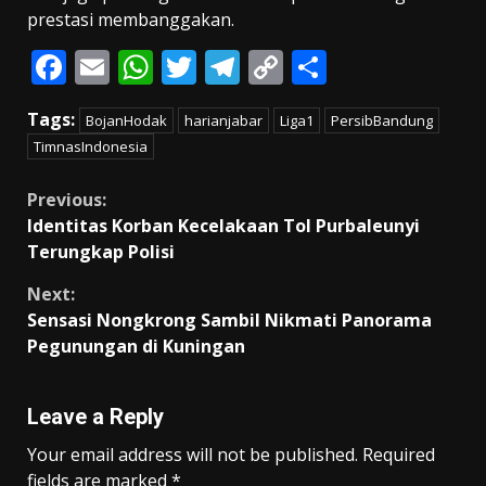
prestasi membanggakan.
F
E
W
T
T
C
S
ac
m
h
w
el
o
h
Tags:
BojanHodak
harianjabar
Liga1
PersibBandung
e
ai
at
itt
e
p
ar
TimnasIndonesia
b
l
s
er
gr
y
e
o
A
a
Li
Continue
Previous:
Identitas Korban Kecelakaan Tol Purbaleunyi
o
p
m
n
Reading
Terungkap Polisi
k
p
k
Next:
Sensasi Nongkrong Sambil Nikmati Panorama
Pegunungan di Kuningan
Leave a Reply
Your email address will not be published.
Required
fields are marked
*