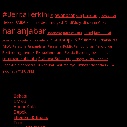
#BeritaTerkini
#jawabarat
bandung
ASN
Bea Cukai
Bekasi
dedi mulyadi
BMKG
DediMulyadi
Gaza
DPR RI
Bobotoh
harianjabar
israel
jawa barat
indonesia
Infrastruktur
KPK
Korupsi
Kriminal
Kriminalitas
JawaBarat
kesehatan
KesehatanAnak
MBG
Pendidikan
Palestina
PelayananPublik
Pangandaran
Pembunuhan
PersibBandung
PerlindunganAnak
Persib Bandung
pertamina
Polri
prabowo subianto
PrabowoSubianto
Purbaya Yudhi Sadewa
Sukabumi
SepakBolaIndonesia
Tasikmalaya
TimnasIndonesia
timnas
indonesia
TNI
UMKM
Categories
Bekasi
BMKG
Bogor Kota
Depok
Ekonomi & Bisnis
Film