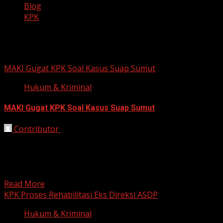
Blog
KPK
KPK
MAKI Gugat KPK Soal Kasus Suap Sumut
Hukum & Kriminal
MAKI Gugat KPK Soal Kasus Suap Sumut
Contributor
November 28, 2025
Bekasi, HarianJabar.com – Masyarakat Anti Korupsi
Indonesia (MAKI) resmi mengajukan gugatan
praperadilan terhadap Komisi Pemberantasan Korupsi
(KPK)...
Read More
KPK Proses Rehabilitasi Eks Direksi ASDP
Hukum & Kriminal