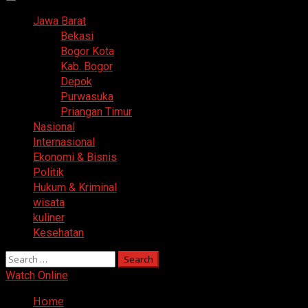
Primary
Menu
Jawa Barat
Bekasi
Bogor Kota
Kab. Bogor
Depok
Purwasuka
Priangan Timur
Nasional
Internasional
Ekonomi & Bisnis
Politik
Hukum & Kriminal
wisata
kuliner
Kesehatan
Search
for:
Watch Online
Home