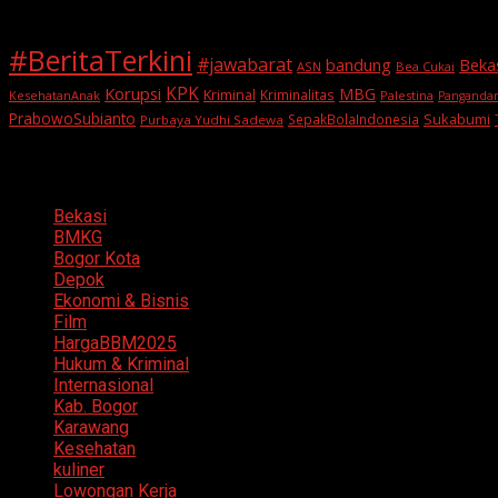
#BeritaTerkini
#jawabarat
Beka
bandung
ASN
Bea Cukai
KPK
Korupsi
MBG
Kriminal
Kriminalitas
KesehatanAnak
Palestina
Panganda
PrabowoSubianto
Sukabumi
SepakBolaIndonesia
Purbaya Yudhi Sadewa
Categories
Bekasi
BMKG
Bogor Kota
Depok
Ekonomi & Bisnis
Film
HargaBBM2025
Hukum & Kriminal
Internasional
Kab. Bogor
Karawang
Kesehatan
kuliner
Lowongan Kerja