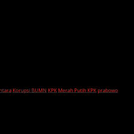
 proses tersebut masih menunggu verifikasi dokumen oleh
ntara
Korupsi BUMN
KPK
Merah Putih KPK
prabowo