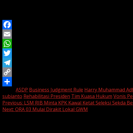
Dengan adanya rehabilitasi dari Presiden, tim kuasa huk
KPK sebelum langkah administratif berikutnya dapat dilak
Facebook
Email
WhatsApp
Twitter
Telegram
Copy
Tags:
ASDP
Business Judgment Rule
Harry Muhammad Adh
Link
Share
subianto
Rehabilitasi Presiden
Tim Kuasa Hukum
Vonis Pe
Continue
Previous:
LSM RIB Minta KPK Kawal Ketat Seleksi Sekda Bek
Next:
ORA 03 Mulai Dirakit Lokal GWM
Reading
Leave a Reply