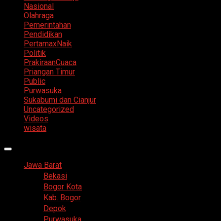
Nasional
Olahraga
Pemerintahan
Pendidikan
PertamaxNaik
Politik
PrakiraanCuaca
Priangan Timur
Public
Purwasuka
Sukabumi dan Cianjur
Uncategorized
Videos
wisata
Primary
Menu
Jawa Barat
Bekasi
Bogor Kota
Kab. Bogor
Depok
Purwasuka