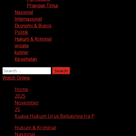
Priangan Timur
Nasional
Internasional
Ekonomi & Bisnis
Politik
Hukum & Kriminal
wisata
kuliner
Kesehatan
Search
for:
Watch Online
Home
2025
November
25
Kuasa Hukum Urus Bebasnya Ira P
Hukum & Kriminal
Nasional