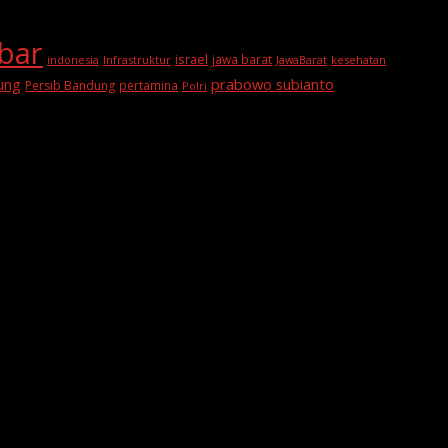
abar
israel
jawa barat
indonesia
Infrastruktur
JawaBarat
kesehatan
prabowo subianto
ung
Persib Bandung
pertamina
Polri