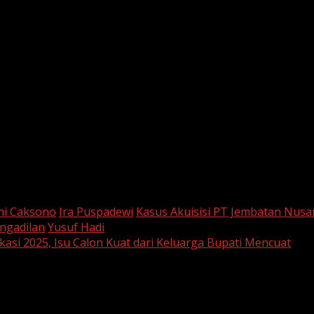
um berharap Ira segera dibebaskan dari rutan KPK. Namun,
ukan.
i Caksono
Ira Puspadewi
Kasus Akuisisi PT Jembatan Nusa
ngadilan
Yusuf Hadi
asi 2025, Isu Calon Kuat dari Keluarga Bupati Mencuat