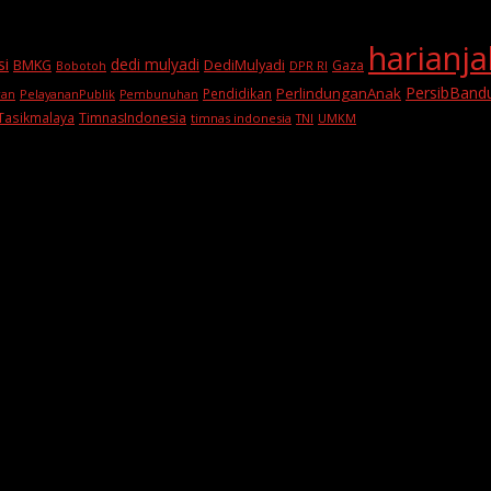
harianj
si
dedi mulyadi
BMKG
DediMulyadi
Gaza
DPR RI
Bobotoh
PersibBand
PerlindunganAnak
Pendidikan
PelayananPublik
ran
Pembunuhan
Tasikmalaya
TimnasIndonesia
timnas indonesia
TNI
UMKM