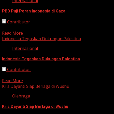
Internasional
PBB Puji Peran Indonesia di Gaza
Contributor
October 24, 2025
Jakarta, HarianJabar.com – Dukungan Indonesia terhadap mi
Read More
Indonesia Tegaskan Dukungan Palestina
Internasional
Indonesia Tegaskan Dukungan Palestina
Contributor
October 16, 2025
Bekasi, HarianJabar.com — Komitmen Indonesia terhadap k
Read More
Kris Dayanti Siap Berlaga di Wushu
Olahraga
Kris Dayanti Siap Berlaga di Wushu