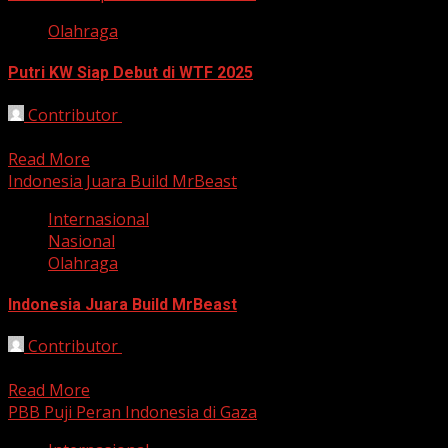
Olahraga
Putri KW Siap Debut di WTF 2025
Contributor
November 26, 2025
Bekasi, HarianJabar.com – Pebulu tangkis tunggal putri I
Read More
Indonesia Juara Build MrBeast
Internasional
Nasional
Olahraga
Indonesia Juara Build MrBeast
Contributor
November 18, 2025
Bekasi, HarianJabar.com – Tim Indonesia yang dipimpin ol
Read More
PBB Puji Peran Indonesia di Gaza