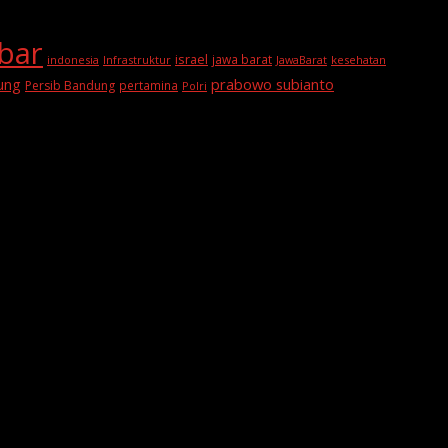
abar
israel
jawa barat
indonesia
Infrastruktur
JawaBarat
kesehatan
prabowo subianto
ung
Persib Bandung
pertamina
Polri