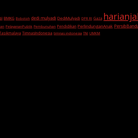
harianj
si
dedi mulyadi
BMKG
DediMulyadi
Gaza
DPR RI
Bobotoh
PersibBand
PerlindunganAnak
Pendidikan
PelayananPublik
ran
Pembunuhan
Tasikmalaya
TimnasIndonesia
timnas indonesia
TNI
UMKM