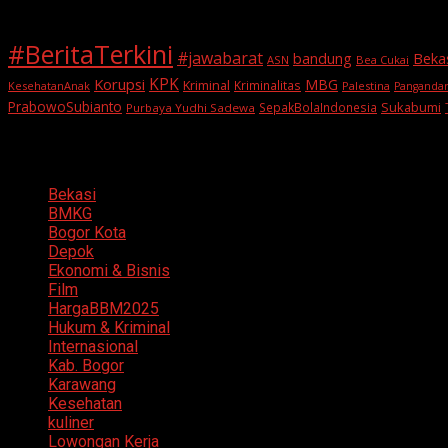
#BeritaTerkini
#jawabarat
Beka
bandung
ASN
Bea Cukai
KPK
Korupsi
MBG
Kriminal
Kriminalitas
KesehatanAnak
Palestina
Panganda
PrabowoSubianto
Sukabumi
SepakBolaIndonesia
Purbaya Yudhi Sadewa
Categories
Bekasi
BMKG
Bogor Kota
Depok
Ekonomi & Bisnis
Film
HargaBBM2025
Hukum & Kriminal
Internasional
Kab. Bogor
Karawang
Kesehatan
kuliner
Lowongan Kerja