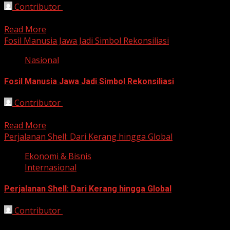
Contributor
October 13, 2025
Bekasi, HarianJabar.com – Aktris sekaligus penyanyi kond
Read More
Fosil Manusia Jawa Jadi Simbol Rekonsiliasi
Nasional
Fosil Manusia Jawa Jadi Simbol Rekonsiliasi
Contributor
October 9, 2025
Bekasi, Harianjabar.com — Pemerintah Belanda resmi men
Read More
Perjalanan Shell: Dari Kerang hingga Global
Ekonomi & Bisnis
Internasional
Perjalanan Shell: Dari Kerang hingga Global
Contributor
October 1, 2025
Bandung, HarianJabar.com – Shell, salah satu perusahaan en