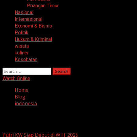
Priangan Timur
Nasional
Internasional
Ekonomi & Bisnis
Politik
Hukum & Kriminal
wisata
kuliner
Kesehatan
Search
for:
Watch Online
Home
Blog
indonesia
indonesia
Putri KW Siap Debut di WTF 2025