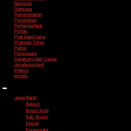
Nasional
Olahraga
Pemerintahan
Pendidikan
PertamaxNaik
Politik
PrakiraanCuaca
Priangan Timur
Public
Purwasuka
Sukabumi dan Cianjur
Uncategorized
Videos
wisata
Primary
Menu
Jawa Barat
Bekasi
Bogor Kota
Kab. Bogor
Depok
Purwasuka