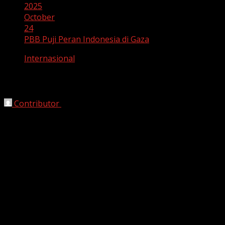
2025
October
24
PBB Puji Peran Indonesia di Gaza
Internasional
PBB Puji Peran Indonesia di Gaza
Contributor
October 24, 2025
Jakarta, HarianJabar.com
– Dukungan Indonesia
terhadap misi kemanusiaan global, terutama di Jalur
Gaza, mendapat pujian tinggi dari Kantor PBB untuk
Koordinasi Urusan Kemanusiaan (OCHA). Badan PBB
yang bertugas mengurus koordinasi kemanusiaan ini
menyambut baik peran berkelanjutan Indonesia dalam
melaksanakan tugas kemanusiaan di wilayah konflik.
Kepala OCHA di Indonesia, Thandie Mwape, menilai