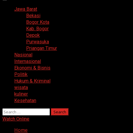
Primary
Menu
Jawa Barat
Bekasi
Bogor Kota
Kab. Bogor
Depok
Purwasuka
Priangan Timur
Nasional
Internasional
Ekonomi & Bisnis
Politik
Hukum & Kriminal
wisata
kuliner
Kesehatan
Search
for:
Watch Online
Home