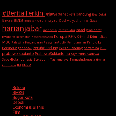
#BeritaTerkini
#jawabarat
bandung
ASN
Bea Cukai
Bekasi
dedi mulyadi
BMKG
DediMulyadi
Gaza
DPR RI
Bobotoh
harianjabar
israel
jawa barat
indonesia
Infrastruktur
KPK
Korupsi
Kriminal
Kriminalitas
JawaBarat
kesehatan
KesehatanAnak
MBG
Pendidikan
Palestina
PelayananPublik
Pangandaran
Pembunuhan
PersibBandung
PerlindunganAnak
Persib Bandung
pertamina
Polri
prabowo subianto
PrabowoSubianto
Purbaya Yudhi Sadewa
Sukabumi
SepakBolaIndonesia
Tasikmalaya
TimnasIndonesia
timnas
indonesia
TNI
UMKM
Categories
Bekasi
BMKG
Bogor Kota
Depok
Ekonomi & Bisnis
Film