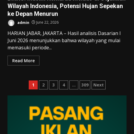
Wilayah Indonesia, Potensi Hujan Sepekan
ke Depan Menurun
admin
June 22, 2026
HARIAN JABAR, JAKARTA – Hasil analisis Dasarian I
Juni 2026 menunjukkan bahwa wilayah yang mulai
memasuki periode...
Read More
Posts
1
2
3
4
…
309
Next
pagination