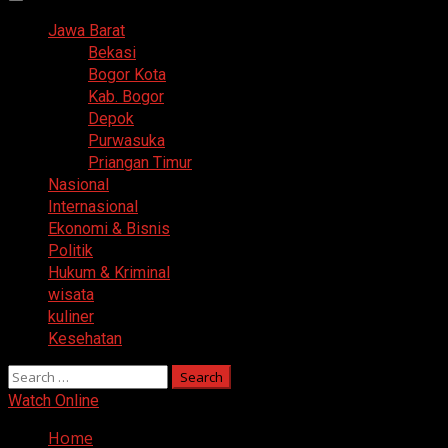
Primary
Menu
Jawa Barat
Bekasi
Bogor Kota
Kab. Bogor
Depok
Purwasuka
Priangan Timur
Nasional
Internasional
Ekonomi & Bisnis
Politik
Hukum & Kriminal
wisata
kuliner
Kesehatan
Search
for:
Watch Online
Home