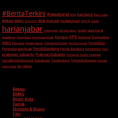
#BeritaTerkini
#jawabarat
bandung
ASN
Bea Cukai
Bekasi
dedi mulyadi
BMKG
DediMulyadi
Gaza
DPR RI
Bobotoh
harianjabar
israel
jawa barat
indonesia
Infrastruktur
KPK
Korupsi
Kriminal
Kriminalitas
JawaBarat
kesehatan
KesehatanAnak
MBG
Pendidikan
Palestina
PelayananPublik
Pangandaran
Pembunuhan
PersibBandung
PerlindunganAnak
Persib Bandung
pertamina
Polri
prabowo subianto
PrabowoSubianto
Purbaya Yudhi Sadewa
Sukabumi
SepakBolaIndonesia
Tasikmalaya
TimnasIndonesia
timnas
indonesia
TNI
UMKM
Categories
Bekasi
BMKG
Bogor Kota
Depok
Ekonomi & Bisnis
Film