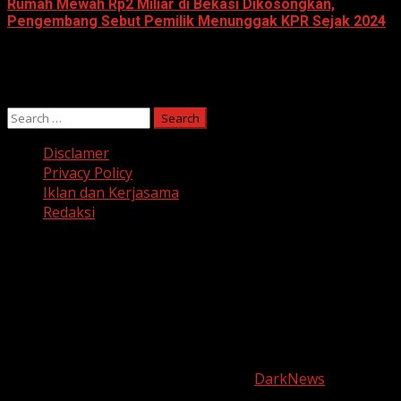
Rumah Mewah Rp2 Miliar di Bekasi Dikosongkan,
Pengembang Sebut Pemilik Menunggak KPR Sejak 2024
June 10, 2026
Search
for:
Disclamer
Privacy Policy
Iklan dan Kerjasama
Redaksi
Facebook
Twitter
Linkedin
VK
Youtube
Instagram
Copyright © harianjabar.com 2025
|
DarkNews
by AF
themes.