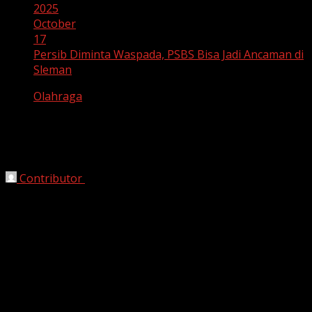
2025
October
17
Persib Diminta Waspada, PSBS Bisa Jadi Ancaman di
Sleman
Olahraga
Persib Diminta Waspada, PSBS Bisa
Jadi Ancaman di Sleman
Contributor
October 17, 2025
Bandung, HarianJabar –
Persib Bandung akan kembali
menjalani laga tandang dalam lanjutan Liga Super
Indonesia musim 2025/2026 pekan ke-9. Pada Jumat
(17/10/2025) malam pukul 19.00 WIB, Maung Bandung
akan bertemu dengan PSBS Biak di Stadion
Maguwoharjo, Sleman.