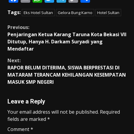
ac
m
h
w
el
o
h
Tags:
Eks Hotel Sultan
Gelora Bung Karno
Hotel Sultan
e
ai
at
itt
e
p
ar
b
l
s
er
gr
y
e
Continue
Previous:
o
A
a
Li
Penjaringan Ketua Karang Taruna Kota Bekasi VII
Reading
Ditutup, Hanya H. Darkam Suryadi yang
o
p
m
n
Mendaftar
k
p
k
Next:
RAPOR BELUM DITERIMA, SISWA BERPRESTASI DI
MATARAM TERANCAM KEHILANGAN KESEMPATAN
MASUK SMP NEGERI
Leave a Reply
Your email address will not be published.
Required
fields are marked
*
Comment
*