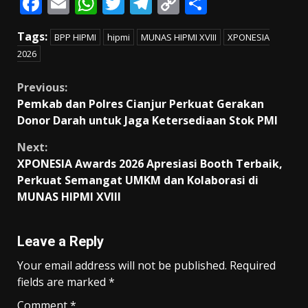
F
E
W
T
T
C
S
ac
m
h
w
el
o
h
Tags:
BPP HIPMI
hipmi
MUNAS HIPMI XVIII
XPONESIA
e
ai
at
itt
e
p
ar
2026
b
l
s
er
gr
y
e
o
A
a
Li
Continue
Previous:
Pemkab dan Polres Cianjur Perkuat Gerakan
o
p
m
n
Reading
Donor Darah untuk Jaga Ketersediaan Stok PMI
k
p
k
Next:
XPONESIA Awards 2026 Apresiasi Booth Terbaik,
Perkuat Semangat UMKM dan Kolaborasi di
MUNAS HIPMI XVIII
Leave a Reply
Your email address will not be published.
Required
fields are marked
*
Comment
*