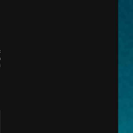
:
n
i