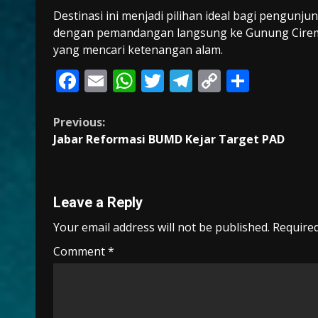
Destinasi ini menjadi pilihan ideal bagi pengu
dengan pemandangan langsung ke Gunung Cirema
yang mencari ketenangan alam.
F
E
W
T
T
C
S
ac
m
h
w
el
o
h
e
ai
at
itt
e
p
ar
Continue
Previous:
Jabar Reformasi BUMD Kejar Target PAD
b
l
s
er
gr
y
e
Reading
o
A
a
Li
o
p
m
n
Leave a Reply
k
p
k
Your email address will not be published.
Required
Comment
*