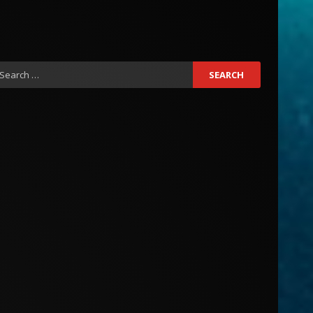
earch
r: