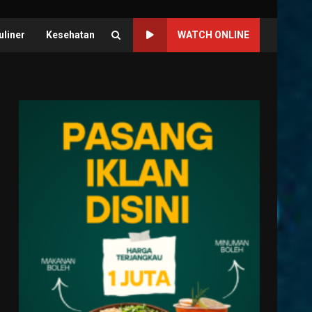
uliner
Kesehatan
WATCH ONLINE