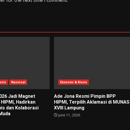
er for the next time I comment.
snis
Nasional
Ekonomi & Bisnis
026 Jadi Magnet
Ade Jona Resmi Pimpin BPP
 HIPMI, Hadirkan
HIPMI, Terpilih Aklamasi di MUNAS
nis dan Kolaborasi
XVIII Lampung
Muda
June 11, 2026