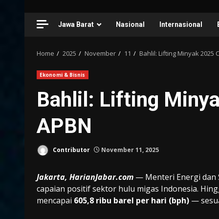
Jawa Barat
Nasional
Internasional
Home
2025
November
11
Bahlil: Lifting Minyak 2025
Ekonomi & Bisnis
Bahlil: Lifting Min
APBN
Contributor
November 11, 2025
Jakarta, HarianJabar.com
— Menteri Energi dan 
capaian positif sektor hulu migas Indonesia. Hin
mencapai
605,8 ribu barel per hari (bph)
— sesua