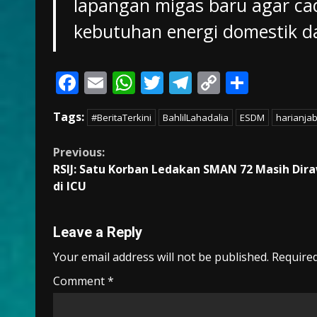
lapangan migas baru agar ca
kebutuhan energi domestik dap
F
E
W
T
T
C
S
ac
m
h
w
el
o
h
Tags:
#BeritaTerkini
BahlilLahadalia
ESDM
harianja
e
ai
at
itt
e
p
ar
b
l
s
er
gr
y
e
Continue
Previous:
o
A
a
Li
RSIJ: Satu Korban Ledakan SMAN 72 Masih Dir
Reading
di ICU
o
p
m
n
k
p
k
Leave a Reply
Your email address will not be published.
Required
Comment
*