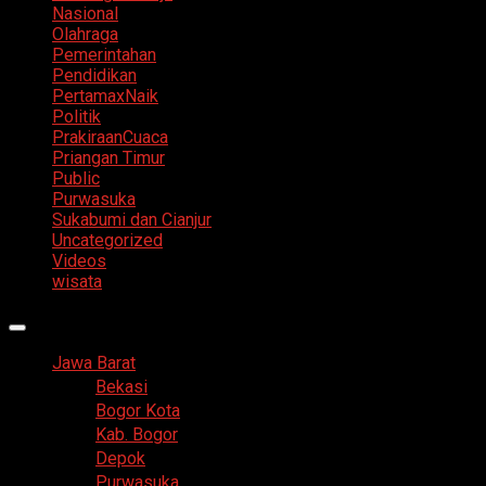
Nasional
Olahraga
Pemerintahan
Pendidikan
PertamaxNaik
Politik
PrakiraanCuaca
Priangan Timur
Public
Purwasuka
Sukabumi dan Cianjur
Uncategorized
Videos
wisata
Primary
Menu
Jawa Barat
Bekasi
Bogor Kota
Kab. Bogor
Depok
Purwasuka