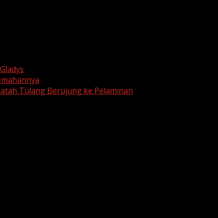
Gladys
rjemahannya
 Patah Tulang Berujung ke Pelaminan
are marked
*