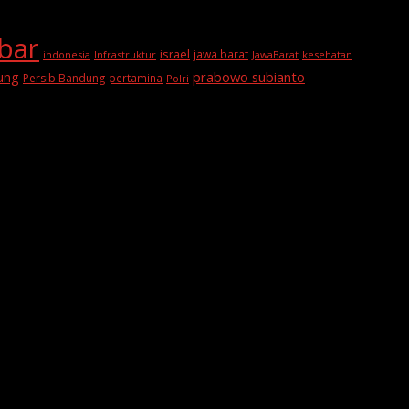
abar
israel
jawa barat
indonesia
Infrastruktur
JawaBarat
kesehatan
prabowo subianto
ung
Persib Bandung
pertamina
Polri