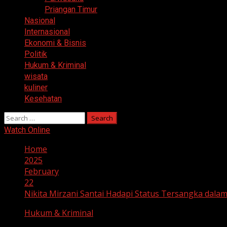
Priangan Timur
Nasional
Internasional
Ekonomi & Bisnis
Politik
Hukum & Kriminal
wisata
kuliner
Kesehatan
Search
for:
Watch Online
Home
2025
February
22
Nikita Mirzani Santai Hadapi Status Tersangka dal
Hukum & Kriminal