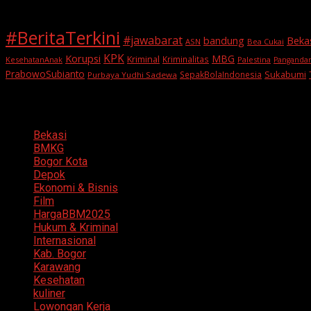
#BeritaTerkini
#jawabarat
Beka
bandung
ASN
Bea Cukai
KPK
Korupsi
MBG
Kriminal
Kriminalitas
KesehatanAnak
Palestina
Panganda
PrabowoSubianto
Sukabumi
SepakBolaIndonesia
Purbaya Yudhi Sadewa
Categories
Bekasi
BMKG
Bogor Kota
Depok
Ekonomi & Bisnis
Film
HargaBBM2025
Hukum & Kriminal
Internasional
Kab. Bogor
Karawang
Kesehatan
kuliner
Lowongan Kerja