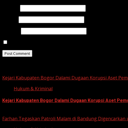
Name
*
Email
*
Website
Save my name, email, and website in this browser for t
Related Stories
Kejari Kabupaten Bogor Dalami Dugaan Korupsi Aset Pemd
Hukum & Kriminal
Kejari Kabupaten Bogor Dalami Dugaan Korupsi Aset Pemda
June 12, 2026
Farhan Tegaskan Patroli Malam di Bandung Digencarkan 