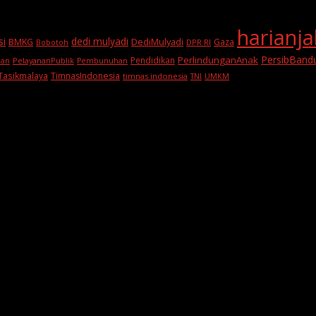
harianj
si
dedi mulyadi
BMKG
DediMulyadi
Gaza
DPR RI
Bobotoh
PersibBand
PerlindunganAnak
Pendidikan
PelayananPublik
ran
Pembunuhan
Tasikmalaya
TimnasIndonesia
timnas indonesia
TNI
UMKM