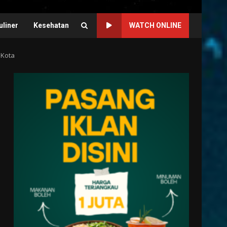
uliner
Kesehatan
WATCH ONLINE
 Kota