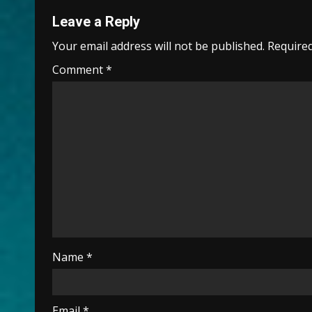
o
p
m
n
Leave a Reply
k
p
k
Your email address will not be published.
Required
Comment
*
Name
*
Email
*