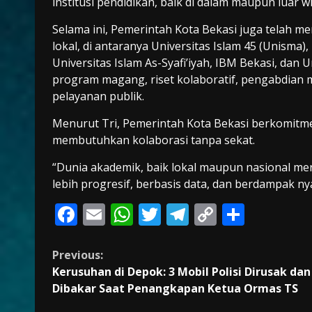
institusi pendidikan, baik di dalam maupun luar
Selama ini, Pemerintah Kota Bekasi juga telah me
lokal, di antaranya Universitas Islam 45 (Unisma),
Universitas Islam As-Syafi’iyah, IBM Bekasi, dan
program magang, riset kolaboratif, pengabdian 
pelayanan publik.
Menurut Tri, Pemerintah Kota Bekasi berkomit
membutuhkan kolaborasi tanpa sekat.
“Dunia akademik, baik lokal maupun nasional m
lebih progresif, berbasis data, dan berdampak ny
F
E
W
T
T
C
S
ac
m
h
w
el
o
h
e
ai
at
itt
e
p
ar
Continue
Previous:
Kerusuhan di Depok: 3 Mobil Polisi Dirusak dan
b
l
s
er
gr
y
e
Reading
Dibakar Saat Penangkapan Ketua Ormas TS
o
A
a
Li