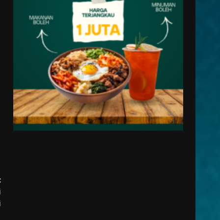
:
i
i