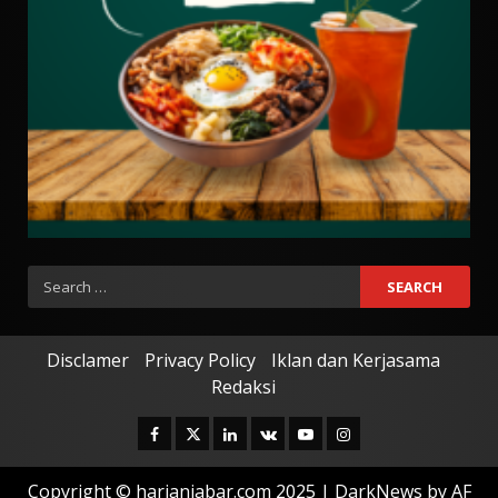
Search
for:
Disclamer
Privacy Policy
Iklan dan Kerjasama
Redaksi
Facebook
Twitter
Linkedin
VK
Youtube
Instagram
Copyright © harianjabar.com 2025
|
DarkNews
by AF