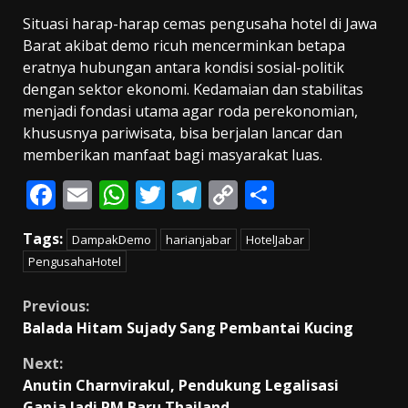
Situasi harap-harap cemas pengusaha hotel di Jawa
Barat akibat demo ricuh mencerminkan betapa
eratnya hubungan antara kondisi sosial-politik
dengan sektor ekonomi. Kedamaian dan stabilitas
menjadi fondasi utama agar roda perekonomian,
khususnya pariwisata, bisa berjalan lancar dan
memberikan manfaat bagi masyarakat luas.
F
E
W
T
T
C
S
ac
m
h
w
el
o
h
Tags:
DampakDemo
harianjabar
HotelJabar
e
ai
at
itt
e
p
ar
PengusahaHotel
b
l
s
er
gr
y
e
o
A
a
Li
Continue
Previous:
Balada Hitam Sujady Sang Pembantai Kucing
o
p
m
n
Reading
k
p
k
Next:
Anutin Charnvirakul, Pendukung Legalisasi
Ganja Jadi PM Baru Thailand