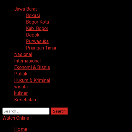
Primary
Menu
Jawa Barat
Bekasi
Bogor Kota
Kab. Bogor
Depok
Purwasuka
Priangan Timur
Nasional
Internasional
Ekonomi & Bisnis
Politik
Hukum & Kriminal
wisata
kuliner
Kesehatan
Search
for:
Watch Online
Home