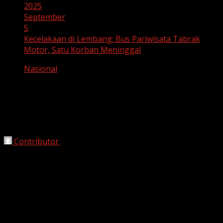
2025
September
5
Kecelakaan di Lembang: Bus Pariwisata Tabrak
Motor, Satu Korban Meninggal
Nasional
Kecelakaan di Lembang: Bus
Pariwisata Tabrak Motor, Satu Korban
Meninggal
Contributor
September 5, 2025
Lembang, HarianJabar.com
5 September 2025
—
Suasana riang di jalur wisata Lembang mendadak
berubah menjadi duka kala sebuah kecelakaan lalu lintas
menimpa seorang pengendara motor. Sebuah bus
pariwisata menabrak motor yang dikendarai pria