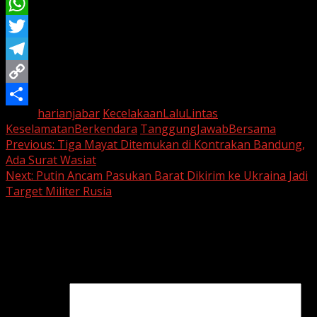
Email
WhatsApp
Twitter
Telegram
Copy
Tags:
harianjabar
KecelakaanLaluLintas
Link
Share
KeselamatanBerkendara
TanggungJawabBersama
Continue
Previous:
Tiga Mayat Ditemukan di Kontrakan Bandung,
Ada Surat Wasiat
Reading
Next:
Putin Ancam Pasukan Barat Dikirim ke Ukraina Jadi
Target Militer Rusia
Leave a Reply
Your email address will not be published.
Required fields
are marked
*