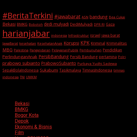
#BeritaTerkini
#jawabarat
bandung
ASN
Bea Cukai
Bekasi
dedi mulyadi
BMKG
DediMulyadi
Gaza
DPR RI
Bobotoh
harianjabar
israel
jawa barat
indonesia
Infrastruktur
KPK
Korupsi
Kriminal
Kriminalitas
JawaBarat
kesehatan
KesehatanAnak
MBG
Pendidikan
Palestina
PelayananPublik
Pangandaran
Pembunuhan
PersibBandung
PerlindunganAnak
Persib Bandung
pertamina
Polri
prabowo subianto
PrabowoSubianto
Purbaya Yudhi Sadewa
Sukabumi
SepakBolaIndonesia
Tasikmalaya
TimnasIndonesia
timnas
indonesia
TNI
UMKM
Categories
Bekasi
BMKG
Bogor Kota
Depok
Ekonomi & Bisnis
Film