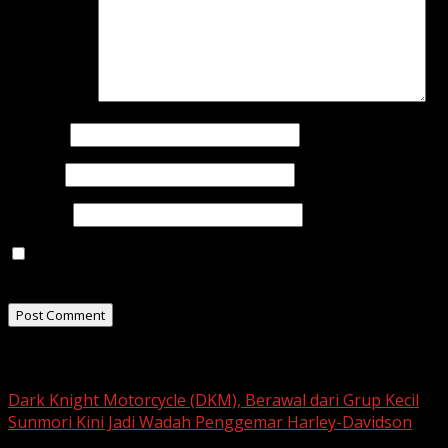
Comment
*
Name
*
Email
*
Website
Save my name, email, and website in this browser for
the next time I comment.
Related Stories
Dark Knight Motorcycle (DKM), Berawal dari Grup Kecil
Sunmori Kini Jadi Wadah Penggemar Harley-Davidson