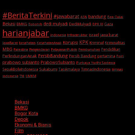
#BeritaTerkini
#jawabarat
bandung
ASN
Bea Cukai
Bekasi
dedi mulyadi
BMKG
DediMulyadi
Gaza
DPR RI
Bobotoh
harianjabar
israel
jawa barat
indonesia
Infrastruktur
KPK
Korupsi
Kriminal
Kriminalitas
JawaBarat
kesehatan
KesehatanAnak
MBG
Pendidikan
Palestina
PelayananPublik
Pangandaran
Pembunuhan
PersibBandung
PerlindunganAnak
Persib Bandung
pertamina
Polri
prabowo subianto
PrabowoSubianto
Purbaya Yudhi Sadewa
Sukabumi
SepakBolaIndonesia
Tasikmalaya
TimnasIndonesia
timnas
indonesia
TNI
UMKM
Categories
Bekasi
BMKG
Bogor Kota
Depok
Ekonomi & Bisnis
Film