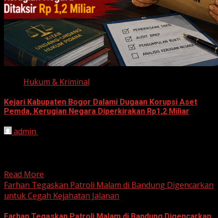
Hukum & Kriminal
Kejari Kabupaten Bogor Dalami Dugaan Korupsi Aset
Pemda, Kerugian Negara Diperkirakan Rp1,2 Miliar
admin
June 12, 2026
HARIAN JABAR, BOGOR – Kejaksaan Negeri (Kejari)
Kabupaten Bogor terus mendalami dugaan tindak pidana
korupsi yang berkaitan...
Read More
Farhan Tegaskan Patroli Malam di Bandung Digencarkan
untuk Cegah Kejahatan Jalanan
Farhan Tegaskan Patroli Malam di Bandung Digencarkan