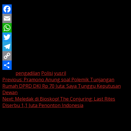
Facebook
Email
WhatsApp
Twitter
Telegram
Copy
Tags:
pengadilan
Polisi
yusril
Link
Share
Continue
Previous:
Pramono Anung soal Polemik Tunjangan
Rumah DPRD DKI Rp 70 Juta: Saya Tunggu Keputusan
Reading
Dewan
Next:
Meledak di Bioskop! The Conjuring: Last Rites
Diserbu 1,1 Juta Penonton Indonesia
Leave a Reply
Your email address will not be published.
Required fields