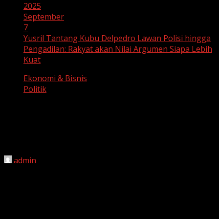
2025
September
7
Yusril Tantang Kubu Delpedro Lawan Polisi hingga
Pengadilan: Rakyat akan Nilai Argumen Siapa Lebih
Kuat
Ekonomi & Bisnis
Politik
Yusril Tantang Kubu Delpedro Lawan
Polisi hingga Pengadilan: Rakyat akan
Nilai Argumen Siapa Lebih Kuat
admin
September 7, 2025
harianjabar-
Menteri Koordinator Bidang Hukum, HAM,
Imigrasi, dan Pemasyarakatan, Yusril Ihza Mahendra
meminta kuasa hukum aktivis Delpedro Marhaen, Maruf