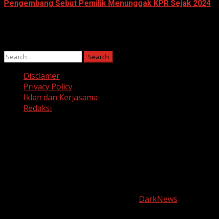
Pengembang Sebut Pemilik Menunggak KPR Sejak 2024
June 10, 2026
Search
for:
Disclamer
Privacy Policy
Iklan dan Kerjasama
Redaksi
Facebook
Twitter
Linkedin
VK
Youtube
Instagram
Copyright © harianjabar.com 2025
|
DarkNews
by AF
themes.