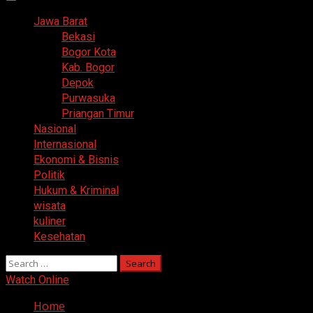
Primary
Menu
Jawa Barat
Bekasi
Bogor Kota
Kab. Bogor
Depok
Purwasuka
Priangan Timur
Nasional
Internasional
Ekonomi & Bisnis
Politik
Hukum & Kriminal
wisata
kuliner
Kesehatan
Search
for:
Watch Online
Home