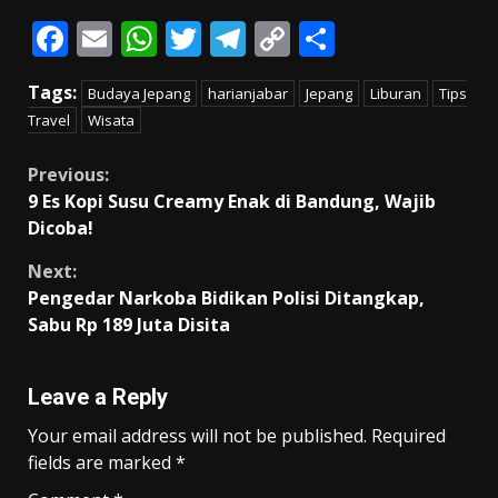
F
E
W
T
T
C
S
ac
m
h
w
el
o
h
Tags:
Budaya Jepang
harianjabar
Jepang
Liburan
Tips
e
ai
at
itt
e
p
ar
Travel
Wisata
b
l
s
er
gr
y
e
o
A
a
Li
Continue
Previous:
9 Es Kopi Susu Creamy Enak di Bandung, Wajib
o
p
m
n
Reading
Dicoba!
k
p
k
Next:
Pengedar Narkoba Bidikan Polisi Ditangkap,
Sabu Rp 189 Juta Disita
Leave a Reply
Your email address will not be published.
Required
fields are marked
*