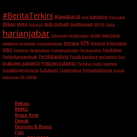
#BeritaTerkini
#jawabarat
bandung
ASN
Bea Cukai
Bekasi
dedi mulyadi
BMKG
DediMulyadi
Gaza
DPR RI
Bobotoh
harianjabar
israel
jawa barat
indonesia
Infrastruktur
KPK
Korupsi
Kriminal
Kriminalitas
JawaBarat
kesehatan
KesehatanAnak
MBG
Pendidikan
Palestina
PelayananPublik
Pangandaran
Pembunuhan
PersibBandung
PerlindunganAnak
Persib Bandung
pertamina
Polri
prabowo subianto
PrabowoSubianto
Purbaya Yudhi Sadewa
Sukabumi
SepakBolaIndonesia
Tasikmalaya
TimnasIndonesia
timnas
indonesia
TNI
UMKM
Categories
Bekasi
BMKG
Bogor Kota
Depok
Ekonomi & Bisnis
Film