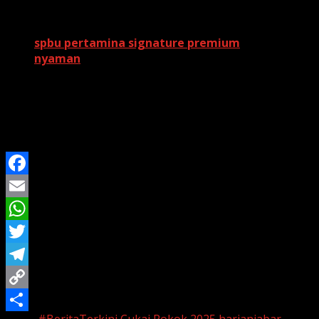
publik dalam mengawal kebijakan fiskal.
Baca Juga:
spbu pertamina signature premium
nyaman
Sebelumnya, kritik juga sempat diarahkan kepada
Purbaya karena ia menyinggung masih banyaknya
kelompok masyarakat mampu yang ikut menikmati
subsidi energi.
Facebook
Email
WhatsApp
Twitter
Telegram
Copy