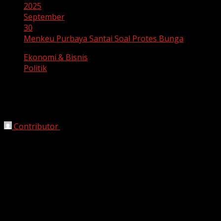
2025
September
30
Menkeu Purbaya Santai Soal Protes Bunga
Ekonomi & Bisnis
Politik
Menkeu Purbaya Santai Soal Protes
Bunga
Contributor
September 30, 2025
Bandung, HarianJabar.com
– Menteri Keuangan
(Menkeu)
Purbaya Yudhi Sadewa
menanggapi dengan
santai kritik yang disampaikan melalui karangan bunga
buntut keputusan pemerintah tidak menaikkan cukai
rokok pada tahun 2026 mendatang.
Pemandangan karangan bunga berisi protes muncul di