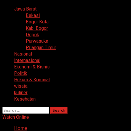
Primary
Menu
Jawa Barat
Bekasi
Bogor Kota
Kab. Bogor
Depok
Purwasuka
Priangan Timur
Nasional
Internasional
Ekonomi & Bisnis
Politik
Hukum & Kriminal
wisata
kuliner
Kesehatan
Search
for:
Watch Online
Home