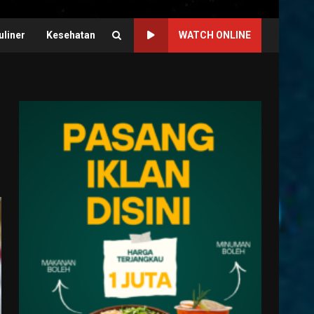
uliner
Kesehatan
WATCH ONLINE