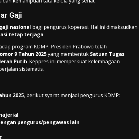
ta dan kemampuan tata kelola yang sehat.
ar Gaji
aji nasional
bagi pengurus koperasi. Hal ini dimaksudkan
asi tetap terjaga
.
adap program KDMP, Presiden Prabowo telah
Nomor 9 Tahun 2025
yang membentuk
Satuan Tugas
erah Putih
. Keppres ini memperkuat kelembagaan
rjalan sistematis.
ahun 2025
, berikut syarat menjadi pengurus KDMP:
ajerial
dengan pengurus/pengawas lain
g