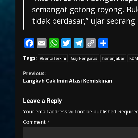
semangat gotong royong. Buka
tidak berdasar,” ujar seorang
F
E
W
T
T
C
S
ac
m
h
w
el
o
h
Tags:
#BeritaTerkini
Gaji Pengurus
harianjabar
KDM
e
ai
at
itt
e
p
ar
b
l
s
er
gr
y
e
Continue
Previous:
o
A
a
Li
Langkah Cak Imin Atasi Kemiskinan
Reading
o
p
m
n
k
p
k
Leave a Reply
Your email address will not be published.
Required
Comment
*