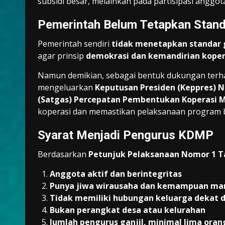
subsidi besar, melainkan pada partisipasi anggo
Pemerintah Belum Tetapkan Stand
Pemerintah sendiri
tidak menetapkan standar g
agar prinsip
demokrasi dan kemandirian koper
Namun demikian, sebagai bentuk dukungan terh
mengeluarkan
Keputusan Presiden (Keppres) 
(Satgas) Percepatan Pembentukan Koperasi M
koperasi dan memastikan pelaksanaan program be
Syarat Menjadi Pengurus KDMP
Berdasarkan
Petunjuk Pelaksanaan Nomor 1 T
Anggota aktif dan berintegritas
Punya jiwa wirausaha dan kemampuan man
Tidak memiliki hubungan keluarga dekat 
Bukan perangkat desa atau kelurahan
Jumlah pengurus ganjil, minimal lima oran