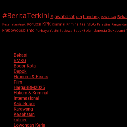
#BeritaTerkini
#jawabarat
Beka
bandung
ASN
Bea Cukai
KPK
Korupsi
MBG
Kriminal
Kriminalitas
KesehatanAnak
Palestina
Panganda
PrabowoSubianto
Sukabumi
SepakBolaIndonesia
Purbaya Yudhi Sadewa
Categories
Bekasi
BMKG
Bogor Kota
Depok
Ekonomi & Bisnis
Film
HargaBBM2025
Hukum & Kriminal
Internasional
Kab. Bogor
Karawang
Kesehatan
kuliner
Lowongan Kerja