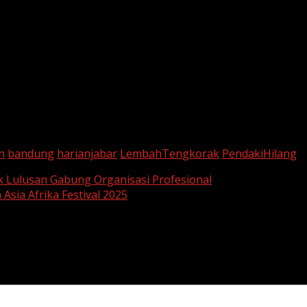
n
bandung
harianjabar
LembahTengkorak
PendakiHilang
 Lulusan Gabung Organisasi Profesional
Asia Afrika Festival 2025
are marked
*