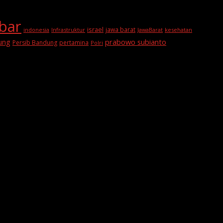
abar
israel
jawa barat
indonesia
Infrastruktur
JawaBarat
kesehatan
prabowo subianto
ung
Persib Bandung
pertamina
Polri