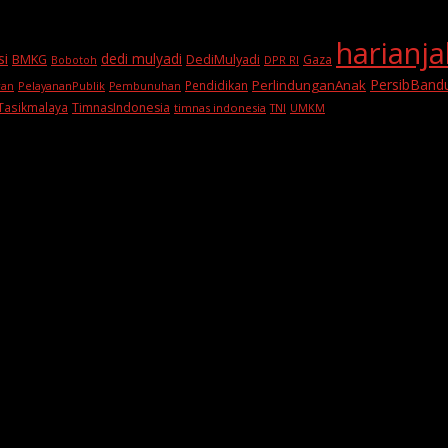
harianj
si
dedi mulyadi
BMKG
DediMulyadi
Gaza
DPR RI
Bobotoh
PersibBand
PerlindunganAnak
Pendidikan
PelayananPublik
ran
Pembunuhan
Tasikmalaya
TimnasIndonesia
timnas indonesia
TNI
UMKM