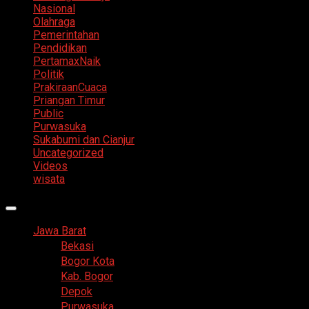
Nasional
Olahraga
Pemerintahan
Pendidikan
PertamaxNaik
Politik
PrakiraanCuaca
Priangan Timur
Public
Purwasuka
Sukabumi dan Cianjur
Uncategorized
Videos
wisata
Primary
Menu
Jawa Barat
Bekasi
Bogor Kota
Kab. Bogor
Depok
Purwasuka