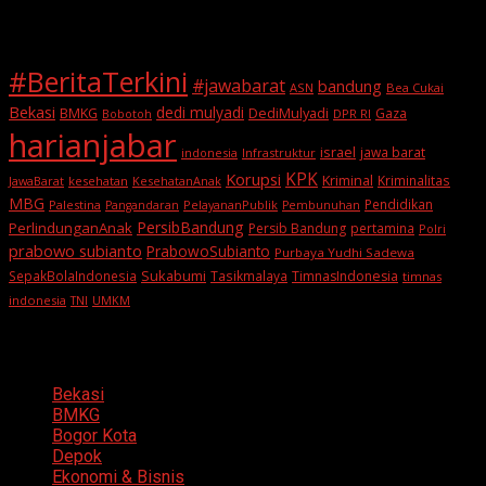
Tags
#BeritaTerkini
#jawabarat
bandung
ASN
Bea Cukai
Bekasi
dedi mulyadi
BMKG
DediMulyadi
Gaza
DPR RI
Bobotoh
harianjabar
israel
jawa barat
indonesia
Infrastruktur
KPK
Korupsi
Kriminal
Kriminalitas
JawaBarat
kesehatan
KesehatanAnak
MBG
Pendidikan
Palestina
PelayananPublik
Pangandaran
Pembunuhan
PersibBandung
PerlindunganAnak
Persib Bandung
pertamina
Polri
prabowo subianto
PrabowoSubianto
Purbaya Yudhi Sadewa
Sukabumi
SepakBolaIndonesia
Tasikmalaya
TimnasIndonesia
timnas
indonesia
TNI
UMKM
Categories
Bekasi
BMKG
Bogor Kota
Depok
Ekonomi & Bisnis