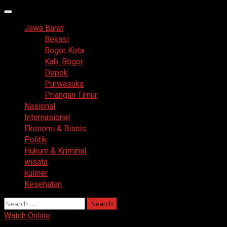
Primary
Menu
Jawa Barat
Bekasi
Bogor Kota
Kab. Bogor
Depok
Purwasuka
Priangan Timur
Nasional
Internasional
Ekonomi & Bisnis
Politik
Hukum & Kriminal
wisata
kuliner
Kesehatan
Search
for:
Watch Online