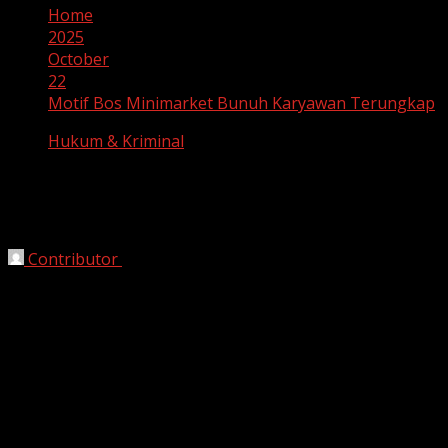
Home
2025
October
22
Motif Bos Minimarket Bunuh Karyawan Terungkap
Hukum & Kriminal
Motif Bos Minimarket Bunuh Karyawan
Terungkap
Contributor
October 22, 2025
Purwakarta, HarianJabar.com –
Kasus pembunuhan
dan pemerkosaan yang dilakukan oleh
Haryanto (27)
terhadap karyawatinya,
Dina Oktaviani (21)
, kini
semakin terang benderang. Polisi berhasil mengungkap
motif pelaku yang berawal dari hasrat seksual yang
sudah lama dipendam dan berujung pada tindakan keji