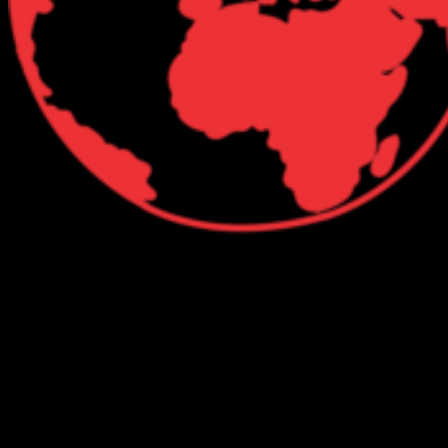
Connect with Us
Facebook
Twitter
Linkedin
VK
Youtube
Instagram