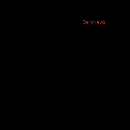
Youtube
Instagram
Copyright © harianjabar.com 2025
|
DarkNews
by AF
themes.