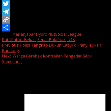
WhatsApp
Twitter
Telegram
Copy
Tags:
harianjabar
HydroPlusSoccerLeague
Link
Share
PutriPatriotBekasi
SepakBolaPutri
U15
Continue
Previous:
Polisi Tangkap Dukun Cabul di Panyileukan
Bandung
Reading
Next:
Warga Gerebek Kontrakan Pengedar Sabu
Sumedang
Leave a Reply
Your email address will not be published.
Required fields
are marked
*