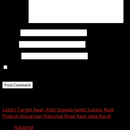
Comment
*
Name
*
Email
*
Website
Save my name, email, and website in this browser for
the next time I comment.
Related Stories
Lebihi Target Awal, Atlet Sepeda Jambi Sukses Naik
Podium Kejuaraan Nasional Road Race Jawa Barat
Nasional