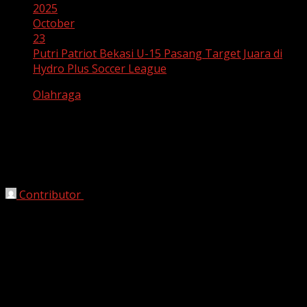
2025
October
23
Putri Patriot Bekasi U-15 Pasang Target Juara di
Hydro Plus Soccer League
Olahraga
Putri Patriot Bekasi U-15 Pasang
Target Juara di Hydro Plus Soccer
League
Contributor
October 23, 2025
Bekasi, HarianJabar.com
— Tim Putri Patriot Bekasi U-
15 siap menampilkan performa terbaiknya dengan target
meraih juara dalam kompetisi Hydro Plus Soccer League
2025. Kompetisi ini merupakan salah satu liga sepak bola
usia muda yang bergengsi di Indonesia, menghadirkan