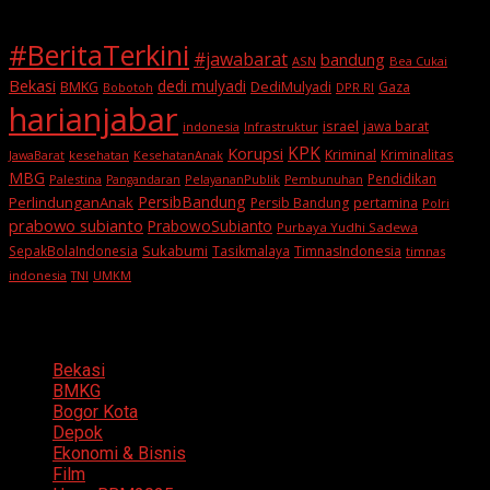
#BeritaTerkini
#jawabarat
bandung
ASN
Bea Cukai
Bekasi
dedi mulyadi
BMKG
DediMulyadi
Gaza
DPR RI
Bobotoh
harianjabar
israel
jawa barat
indonesia
Infrastruktur
KPK
Korupsi
Kriminal
Kriminalitas
JawaBarat
kesehatan
KesehatanAnak
MBG
Pendidikan
Palestina
PelayananPublik
Pangandaran
Pembunuhan
PersibBandung
PerlindunganAnak
Persib Bandung
pertamina
Polri
prabowo subianto
PrabowoSubianto
Purbaya Yudhi Sadewa
Sukabumi
SepakBolaIndonesia
Tasikmalaya
TimnasIndonesia
timnas
indonesia
TNI
UMKM
Categories
Bekasi
BMKG
Bogor Kota
Depok
Ekonomi & Bisnis
Film