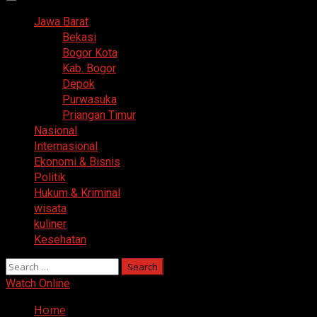
Primary
Menu
Jawa Barat
Bekasi
Bogor Kota
Kab. Bogor
Depok
Purwasuka
Priangan Timur
Nasional
Internasional
Ekonomi & Bisnis
Politik
Hukum & Kriminal
wisata
kuliner
Kesehatan
Search
for:
Watch Online
Home