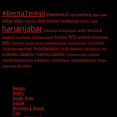
#BeritaTerkini
#jawabarat
bandung
ASN
Bea Cukai
Bekasi
dedi mulyadi
BMKG
DediMulyadi
Gaza
DPR RI
Bobotoh
harianjabar
israel
jawa barat
indonesia
Infrastruktur
KPK
Korupsi
Kriminal
Kriminalitas
JawaBarat
kesehatan
KesehatanAnak
MBG
Pendidikan
Palestina
PelayananPublik
Pangandaran
Pembunuhan
PersibBandung
PerlindunganAnak
Persib Bandung
pertamina
Polri
prabowo subianto
PrabowoSubianto
Purbaya Yudhi Sadewa
Sukabumi
SepakBolaIndonesia
Tasikmalaya
TimnasIndonesia
timnas
indonesia
TNI
UMKM
Categories
Bekasi
BMKG
Bogor Kota
Depok
Ekonomi & Bisnis
Film