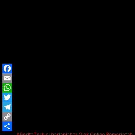
rampung sebelum akhir 2025. Regulasi ini akan menjadi
tonggak penting dalam memperkuat
perlindungan
sosial dan kepastian hukum bagi jutaan mitra
pengemudi
di seluruh Indonesia.
Langkah ini sekaligus menegaskan komitmen Presiden
Prabowo Subianto untuk membangun
ekosistem
ekonomi digital yang berkeadilan dan berpihak pada
pekerja lapangan.
Facebook
Email
WhatsApp
Twitter
Telegram
Copy
Tags:
#BeritaTerkini
harianjabar
Ojek Online
Pemerintah