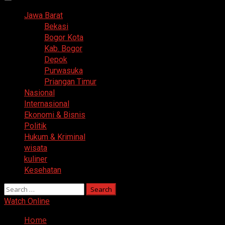
Primary
Menu
Jawa Barat
Bekasi
Bogor Kota
Kab. Bogor
Depok
Purwasuka
Priangan Timur
Nasional
Internasional
Ekonomi & Bisnis
Politik
Hukum & Kriminal
wisata
kuliner
Kesehatan
Search
for:
Watch Online
Home