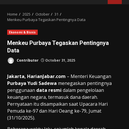
MENU
Home
2025
October
31
Menkeu Purbaya Tegaskan Pentingnya Data
Ekonomi & Bisnis
Menkeu Purbaya Tegaskan Pentingnya
Data
Contributor
October 31, 2025
Jakarta, HarianJabar.com
– Menteri Keuangan
Purbaya Yudi Sadewa
menegaskan pentingnya
penggunaan
data resmi
dalam pengelolaan
keuangan negara, termasuk dana daerah.
Pernyataan itu disampaikan saat Upacara Hari
Pemuda ke-97 dan Hari Oeang ke-79, Jumat
(31/10/2025).
Beberapa waktu lalu, sejumlah kepala daerah