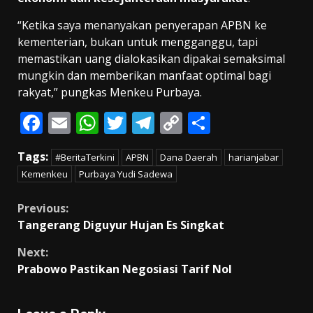
“Ketika saya menanyakan penyerapan APBN ke
kementerian, bukan untuk mengganggu, tapi
memastikan uang dialokasikan dipakai semaksimal
mungkin dan memberikan manfaat optimal bagi
rakyat,” pungkas Menkeu Purbaya.
F
E
W
T
T
C
S
ac
m
h
w
el
o
h
Tags:
#BeritaTerkini
APBN
Dana Daerah
harianjabar
e
ai
at
itt
e
p
ar
Kemenkeu
Purbaya Yudi Sadewa
b
l
s
er
gr
y
e
o
A
a
Li
Continue
Previous:
Tangerang Diguyur Hujan Es Singkat
o
p
m
n
Reading
k
p
k
Next:
Prabowo Pastikan Negosiasi Tarif Nol