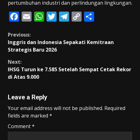
pertumbuhan industri dan perlindungan lingkungan.
F
E
W
T
T
C
S
ac
m
h
w
el
o
h
e
ai
at
itt
e
p
ar
Continue
Previous:
Inggris dan Indonesia Sepakati Kemitraan
b
l
s
er
gr
y
e
Reading
Strategis Baru 2026
o
A
a
Li
Next:
o
p
m
n
IHSG Turun ke 7.585 Setelah Sempat Cetak Rekor
k
p
k
di Atas 9.000
Leave a Reply
Your email address will not be published.
Required
fields are marked
*
Comment
*