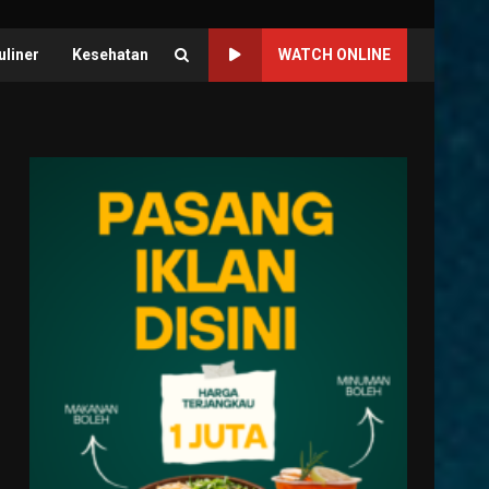
uliner
Kesehatan
WATCH ONLINE