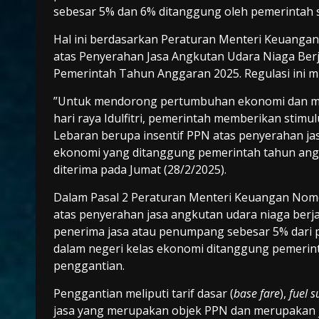
sebesar 5% dan 6% ditanggung oleh pemerintah
Hal ini berdasarkan Peraturan Menteri Keuanga
atas Penyerahan Jasa Angkutan Udara Niaga Ber
Pemerintah Tahun Anggaran 2025. Regulasi ini mul
”Untuk mendorong pertumbuhan ekonomi dan m
hari raya Idulfitri, pemerintah memberikan stim
Lebaran berupa insentif PPN atas penyerahan ja
ekonomi yang ditanggung pemerintah tahun angg
diterima pada Jumat (28/2/2025).
Dalam Pasal 2 Peraturan Menteri Keuangan Nom
atas penyerahan jasa angkutan udara niaga berj
penerima jasa atau penumpang sebesar 5% dari 
dalam negeri kelas ekonomi ditanggung pemerin
penggantian.
Penggantian meliputi tarif dasar (
base fare
),
fuel 
jasa yang merupakan objek PPN dan merupakan j