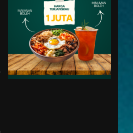
:
i
i