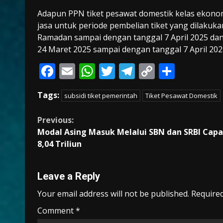
Adapun PPN tiket pesawat domestik kelas ekono
jasa untuk periode pembelian tiket yang dilakuka
Ramadan sampai dengan tanggal 7 April 2025 dan
24 Maret 2025 sampai dengan tanggal 7 April 202
F
E
W
T
T
C
S
ac
m
h
w
el
o
h
Tags:
subsidi tiket pemerintah
Tiket Pesawat Domestik
e
ai
at
itt
e
p
ar
b
l
s
er
gr
y
e
Continue
Previous:
o
A
a
Li
Modal Asing Masuk Melalui SBN dan SRBI Capa
Reading
8,04 Triliun
o
p
m
n
k
p
k
Leave a Reply
Your email address will not be published.
Required
Comment
*