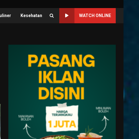
uliner
Kesehatan
WATCH ONLINE