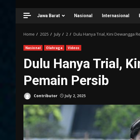
Jawa Barat
Nasional
Internasional
Home
2025
July
2
Dulu Hanya Trial, Kini Dewangga R
Nasional
Olahraga
Videos
Dulu Hanya Trial, K
Pemain Persib
Contributor
July 2, 2025