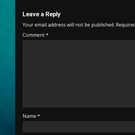
k
p
k
Leave a Reply
Your email address will not be published.
Required
Comment
*
Name
*