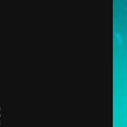
:
n
g