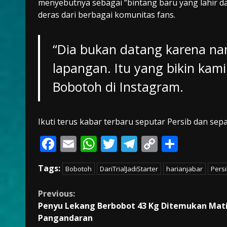
menyebutnya sebagai “bintang baru yang lahir da
deras dari berbagai komunitas fans.
“Dia bukan datang karena nam
lapangan. Itu yang bikin kami
Bobotoh di Instagram.
Ikuti terus kabar terbaru seputar Persib dan sep
F
E
W
T
T
C
S
ac
m
h
w
el
o
h
Tags:
Bobotoh
DariTrialJadiStarter
harianjabar
Pers
e
ai
at
itt
e
p
ar
b
l
s
er
gr
y
e
Continue
Previous:
o
A
a
Li
Penyu Lekang Berbobot 43 Kg Ditemukan Mati
Reading
Pangandaran
o
p
m
n