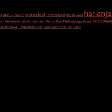
harianj
si
dedi mulyadi
BMKG
DediMulyadi
Gaza
DPR RI
Bobotoh
PersibBand
PerlindunganAnak
Pendidikan
PelayananPublik
ran
Pembunuhan
Tasikmalaya
TimnasIndonesia
timnas indonesia
TNI
UMKM