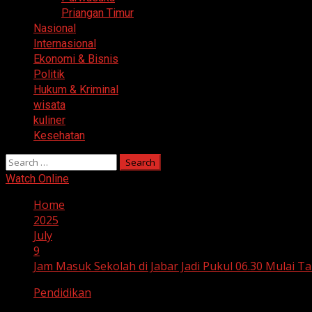
Priangan Timur
Nasional
Internasional
Ekonomi & Bisnis
Politik
Hukum & Kriminal
wisata
kuliner
Kesehatan
Search
for:
Watch Online
Home
2025
July
9
Jam Masuk Sekolah di Jabar Jadi Pukul 06.30 Mulai Ta
Pendidikan