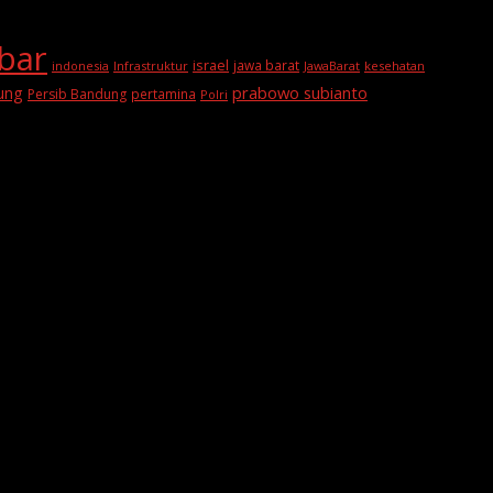
abar
israel
jawa barat
indonesia
Infrastruktur
JawaBarat
kesehatan
prabowo subianto
ung
Persib Bandung
pertamina
Polri