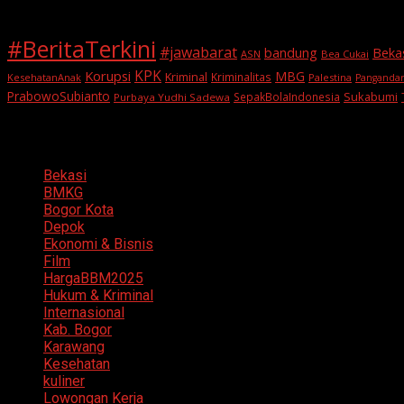
#BeritaTerkini
#jawabarat
Beka
bandung
ASN
Bea Cukai
KPK
Korupsi
MBG
Kriminal
Kriminalitas
KesehatanAnak
Palestina
Panganda
PrabowoSubianto
Sukabumi
SepakBolaIndonesia
Purbaya Yudhi Sadewa
Categories
Bekasi
BMKG
Bogor Kota
Depok
Ekonomi & Bisnis
Film
HargaBBM2025
Hukum & Kriminal
Internasional
Kab. Bogor
Karawang
Kesehatan
kuliner
Lowongan Kerja