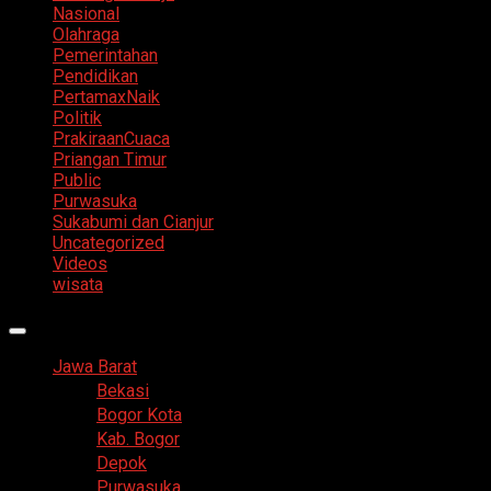
Nasional
Olahraga
Pemerintahan
Pendidikan
PertamaxNaik
Politik
PrakiraanCuaca
Priangan Timur
Public
Purwasuka
Sukabumi dan Cianjur
Uncategorized
Videos
wisata
Primary
Menu
Jawa Barat
Bekasi
Bogor Kota
Kab. Bogor
Depok
Purwasuka