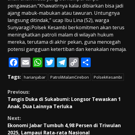
pengawasan.“Khawatirnya kalau dibiarkan bisa jadi
ajang mabuk-mabukan atau tawuran. Untungnya
langsung ditindak,” ucap Ibu Lina (52), warga
Sunyaragi.Polsek Kesambi berkomitmen akan terus
meningkatkan patroli malam di wilayah hukum
mereka, terutama di akhir pekan, guna mencegah
potensi gangguan ketertiban dan kenakalan remaja.
F
E
W
T
T
C
S
ac
m
h
w
el
o
h
Tags:
harianjabar
PatroliMalamCirebon
PolsekKesambi
e
ai
at
itt
e
p
ar
b
l
s
er
gr
y
e
Continue
Previous:
o
A
a
Li
Tangis Duka di Sukabumi: Longsor Tewaskan 1
Reading
Anak, Dua Lainnya Terluka
o
p
m
n
k
p
k
Next:
Ekonomi Jabar Tumbuh 4,98 Persen di Triwulan
2025, Lampaui Rata-rata Nasional