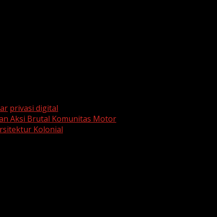
bar
privasi digital
an Aksi Brutal Komunitas Motor
itektur Kolonial
are marked
*