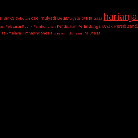
harianj
si
dedi mulyadi
BMKG
DediMulyadi
Gaza
DPR RI
Bobotoh
PersibBand
PerlindunganAnak
Pendidikan
PelayananPublik
ran
Pembunuhan
Tasikmalaya
TimnasIndonesia
timnas indonesia
TNI
UMKM