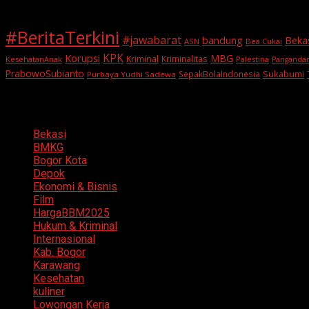
#BeritaTerkini
#jawabarat
Beka
bandung
ASN
Bea Cukai
KPK
Korupsi
MBG
Kriminal
Kriminalitas
KesehatanAnak
Palestina
Panganda
PrabowoSubianto
Sukabumi
SepakBolaIndonesia
Purbaya Yudhi Sadewa
Categories
Bekasi
BMKG
Bogor Kota
Depok
Ekonomi & Bisnis
Film
HargaBBM2025
Hukum & Kriminal
Internasional
Kab. Bogor
Karawang
Kesehatan
kuliner
Lowongan Kerja