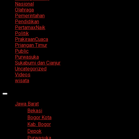
Nasional
Olahraga
Pemerintahan
Pendidikan
PertamaxNaik
Politik
PrakiraanCuaca
Priangan Timur
Public
Purwasuka
Sukabumi dan Cianjur
Uncategorized
Videos
wisata
Primary
Menu
Jawa Barat
Bekasi
Bogor Kota
Kab. Bogor
Depok
Purwasuka