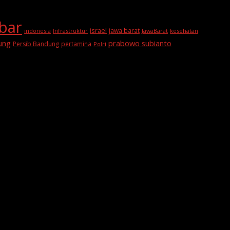
abar
israel
jawa barat
indonesia
Infrastruktur
JawaBarat
kesehatan
prabowo subianto
ung
Persib Bandung
pertamina
Polri