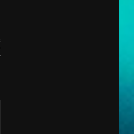
:
i
s