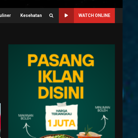
uliner
Kesehatan
WATCH ONLINE