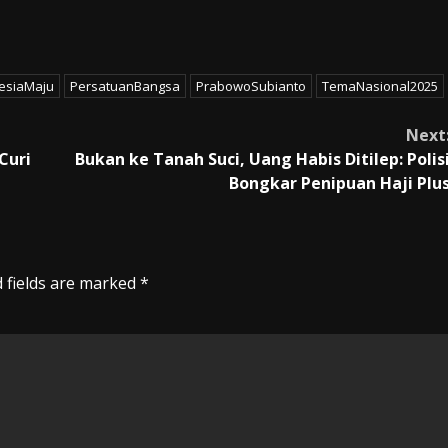
esiaMaju
PersatuanBangsa
PrabowoSubianto
TemaNasional2025
Next
Curi
Bukan ke Tanah Suci, Uang Habis Ditilep: Polis
Bongkar Penipuan Haji Plu
 fields are marked
*