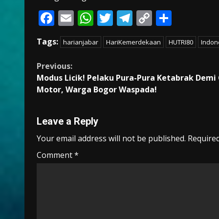
F
E
W
T
T
C
S
ac
m
h
w
el
o
h
Tags:
harianjabar
HariKemerdekaan
HUTRI80
Indon
e
ai
at
itt
e
p
ar
b
l
s
er
gr
y
e
Continue
Previous:
o
A
a
Li
Modus Licik! Pelaku Pura-Pura Ketabrak Demi 
Reading
Motor, Warga Bogor Waspada!
o
p
m
n
k
p
k
Leave a Reply
Your email address will not be published.
Required
Comment
*