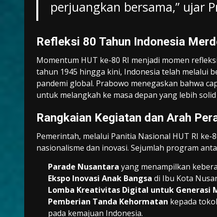
perjuangkan bersama,” ujar 
Refleksi 80 Tahun Indonesia Mer
Momentum HUT ke-80 RI menjadi momen refleksi 
tahun 1945 hingga kini, Indonesia telah melalui b
pandemi global. Prabowo menegaskan bahwa capa
untuk melangkah ke masa depan yang lebih solid d
Rangkaian Kegiatan dan Arah Per
Pemerintah, melalui Panitia Nasional HUT RI ke
nasionalisme dan inovasi. Sejumlah program antar
Parade Nusantara
yang menampilkan keberag
Ekspo Inovasi Anak Bangsa
di Ibu Kota Nusan
Lomba Kreativitas Digital untuk Generasi 
Pemberian Tanda Kehormatan
kepada tokoh
pada kemajuan Indonesia.