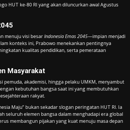
logo HUT ke-80 RI yang akan diluncurkan awal Agustus
2045
an menuju visi besar
Indonesia Emas 2045
—impian menjadi
Dalam konteks ini, Prabowo menekankan pentingnya
ngkatan kualitas pendidikan, serta pemerataan
en Masyarakat
asi pemuda, akademisi, hingga pelaku UMKM, menyambut
an dengan kebutuhan bangsa saat ini yang membutuhkan
kesejahteraan rakyat.
nesia Maju” bukan sekadar slogan peringatan HUT RI. Ia
kah seluruh elemen bangsa dalam menghadapi era global
a terus membangun pijakan yang kuat menuju masa depan