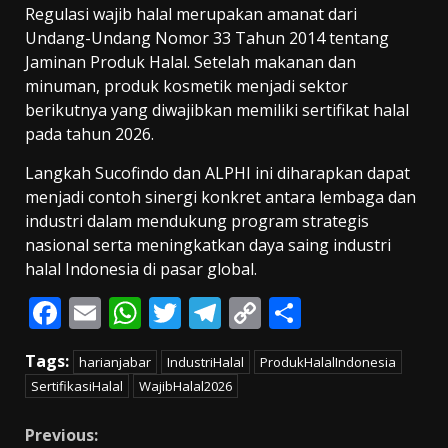
Regulasi wajib halal merupakan amanat dari
Undang-Undang Nomor 33 Tahun 2014 tentang
Jaminan Produk Halal. Setelah makanan dan
minuman, produk kosmetik menjadi sektor
berikutnya yang diwajibkan memiliki sertifikat halal
pada tahun 2026.
Langkah Sucofindo dan ALPHI ini diharapkan dapat
menjadi contoh sinergi konkret antara lembaga dan
industri dalam mendukung program strategis
nasional serta meningkatkan daya saing industri
halal Indonesia di pasar global.
F
E
W
T
T
C
S
ac
m
h
w
el
o
h
Tags:
harianjabar
IndustriHalal
ProdukHalalIndonesia
e
ai
at
itt
e
p
ar
SertifikasiHalal
WajibHalal2026
b
l
s
er
gr
y
e
o
A
a
Li
Continue
Previous: