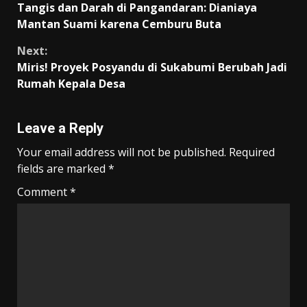
Tangis dan Darah di Pangandaran: Dianiaya
o
p
m
n
Reading
Mantan Suami karena Cemburu Buta
k
p
k
Next:
Miris! Proyek Posyandu di Sukabumi Berubah Jadi
Rumah Kepala Desa
Leave a Reply
Your email address will not be published.
Required
fields are marked
*
Comment
*