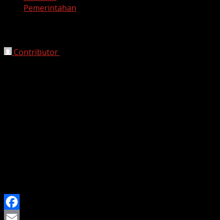
Pemerintahan
Mahasiswa Demo di Gedung DPR Sore Ini
Contributor
September 1, 2025
harianjabar-
Massa dari sejumlah kelompok mahasiswa me
(ojol) yang tewas dilindas kendaraan taktis Brimob, Affan 
Pantauan detikcom di lokasi, Senin (1/9/2025), pukul 15.
atribut GMNI dan HMI.
Massa menyampaikan orasi yang berisi desakan agar kasu
“Kawan-kawan mahasiswa apakah sepakat gelar bintang di
pejuang dan beri jaminan kesehatan pada ojol,” ujar orato
Massa mengatakan ojol butuh jaminan kesejahteraan. Dia
Facebook