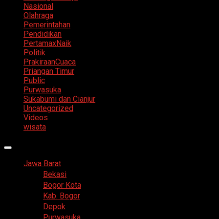
Nasional
Olahraga
Pemerintahan
Pendidikan
PertamaxNaik
Politik
PrakiraanCuaca
Priangan Timur
Public
Purwasuka
Sukabumi dan Cianjur
Uncategorized
Videos
wisata
Primary
Menu
Jawa Barat
Bekasi
Bogor Kota
Kab. Bogor
Depok
Purwasuka