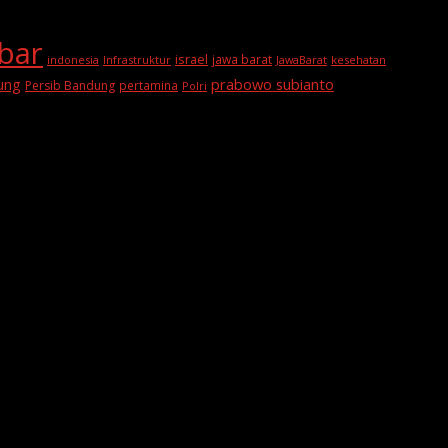
abar
israel
jawa barat
indonesia
Infrastruktur
JawaBarat
kesehatan
prabowo subianto
ung
Persib Bandung
pertamina
Polri