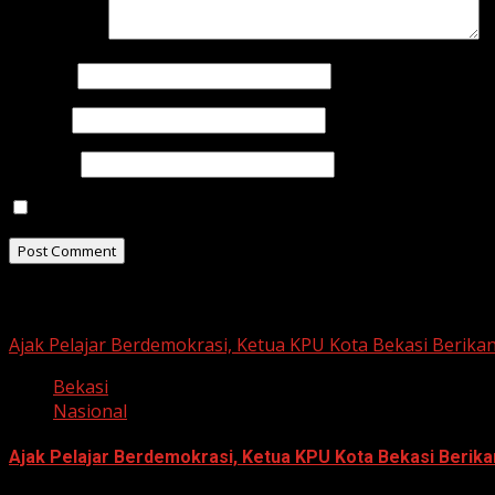
Comment
*
Name
*
Email
*
Website
Save my name, email, and website in this browser for t
Related Stories
Ajak Pelajar Berdemokrasi, Ketua KPU Kota Bekasi Berikan
Bekasi
Nasional
Ajak Pelajar Berdemokrasi, Ketua KPU Kota Bekasi Berika