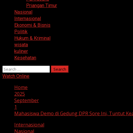
Priangan Timur
Nasional
Internasional
Ekonomi & Bisnis
Politik
Hukum & Kriminal
wisata
kuliner
Kesehatan
Search
for:
Watch Online
Home
2025
September
1
Mahasiswa Demo di Gedung DPR Sore Ini, Tuntut Kea
Internasional
Nasional