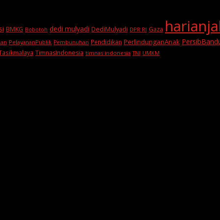
harianj
si
dedi mulyadi
BMKG
DediMulyadi
Gaza
DPR RI
Bobotoh
PersibBand
PerlindunganAnak
Pendidikan
PelayananPublik
ran
Pembunuhan
Tasikmalaya
TimnasIndonesia
timnas indonesia
TNI
UMKM