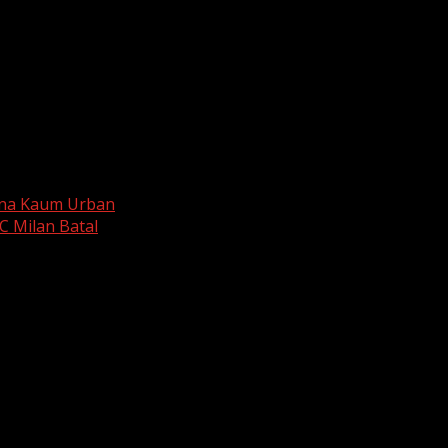
ona Kaum Urban
C Milan Batal
are marked
*