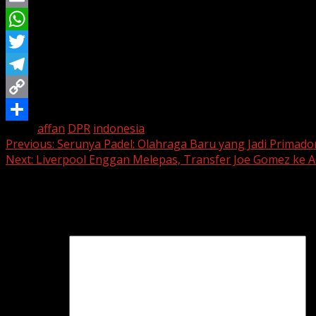
Email
WhatsApp
Twitter
Telegram
Copy
Tags:
affan
DPR
indonesia
Link
Share
Continue
Previous:
Serunya Padel: Olahraga Baru yang Jadi Primad
Next:
Liverpool Enggan Melepas, Transfer Joe Gomez ke A
Reading
Leave a Reply
Your email address will not be published.
Required fields 