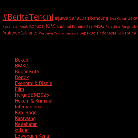
#BeritaTerkini
#jawabarat
Beka
bandung
ASN
Bea Cukai
KPK
Korupsi
MBG
Kriminal
Kriminalitas
KesehatanAnak
Palestina
Panganda
PrabowoSubianto
Sukabumi
SepakBolaIndonesia
Purbaya Yudhi Sadewa
Categories
Bekasi
BMKG
Bogor Kota
Depok
Ekonomi & Bisnis
Film
HargaBBM2025
Hukum & Kriminal
Internasional
Kab. Bogor
Karawang
Kesehatan
kuliner
Lowongan Kerja