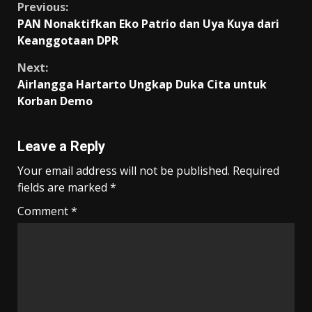
o
A
a
Li
Continue
Previous:
PAN Nonaktifkan Eko Patrio dan Uya Kuya dari
o
p
m
n
Reading
Keanggotaan DPR
k
p
k
Next:
Airlangga Hartarto Ungkap Duka Cita untuk
Korban Demo
Leave a Reply
Your email address will not be published.
Required
fields are marked
*
Comment
*