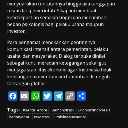
menyuarakan tuntutannya hingga ada tanggapan
resmi dari pemerintah. Sikap ini membuat
ketidakpastian semakin tinggi dan menambah
beban psikologis bagi pelaku usaha maupun
investor.
Para pengamat menekankan pentingnya
komunikasi intensif antara pemerintah, pelaku
usaha, dan masyarakat. Dialog terbuka dinilai
sebagai kunci meredam ketegangan sekaligus
menjaga stabilitas ekonomi agar Indonesia tidak
kehilangan momentum pertumbuhan di tengah
tantangan global.
F
E
W
T
T
C
S
ac
m
h
w
el
o
h
Tags:
#BeritaTerkini
Demonstrasi
EkonomiIndonesia
e
ai
at
itt
e
p
ar
harianjabar
Investasi
StabilitasNasional
b
l
s
er
gr
y
e