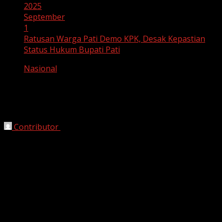
2025
September
1
Ratusan Warga Pati Demo KPK, Desak Kepastian
Status Hukum Bupati Pati
Nasional
Ratusan Warga Pati Demo KPK, Desak
Kepastian Status Hukum Bupati Pati
Contributor
September 1, 2025
Jakarta, HarianJabar.com 1 September 2025
—
Ratusan warga Kabupaten Pati, Jawa Tengah, menggelar
unjuk rasa di depan Gedung Komisi Pemberantasan
Korupsi (KPK), Jakarta, pada Senin (1/9). Mereka
menuntut kejelasan terkait status hukum Bupati Pati
yang diduga terlibat dalam sejumlah kasus korupsi.