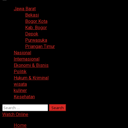
Primary
Menu
Jawa Barat
Bekasi
Bogor Kota
Kab. Bogor
Depok
Purwasuka
Priangan Timur
Nasional
Internasional
Ekonomi & Bisnis
Politik
Hukum & Kriminal
wisata
kuliner
Kesehatan
Search
for:
Watch Online
Home