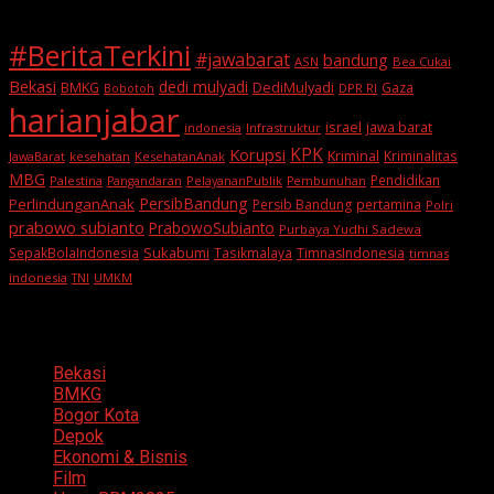
#BeritaTerkini
#jawabarat
bandung
ASN
Bea Cukai
Bekasi
dedi mulyadi
BMKG
DediMulyadi
Gaza
DPR RI
Bobotoh
harianjabar
israel
jawa barat
indonesia
Infrastruktur
KPK
Korupsi
Kriminal
Kriminalitas
JawaBarat
kesehatan
KesehatanAnak
MBG
Pendidikan
Palestina
PelayananPublik
Pangandaran
Pembunuhan
PersibBandung
PerlindunganAnak
Persib Bandung
pertamina
Polri
prabowo subianto
PrabowoSubianto
Purbaya Yudhi Sadewa
Sukabumi
SepakBolaIndonesia
Tasikmalaya
TimnasIndonesia
timnas
indonesia
TNI
UMKM
Categories
Bekasi
BMKG
Bogor Kota
Depok
Ekonomi & Bisnis
Film