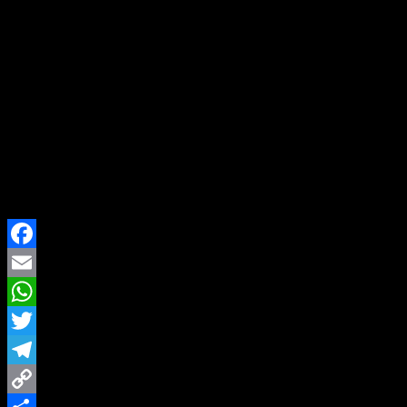
Pengamanan Ketat
Aksi berlangsung damai dengan pengamanan ketat dari
aparat kepolisian. Tidak ada insiden berarti selama
demonstrasi berlangsung, dan massa membubarkan diri
secara tertib pada sore hari setelah melakukan aksi
selama kurang lebih tiga jam.
Aksi ini menunjukkan meningkatnya kesadaran
masyarakat terhadap pentingnya transparansi dan
integritas dalam pemerintahan daerah.
Facebook
Email
WhatsApp
Twitter
Telegram