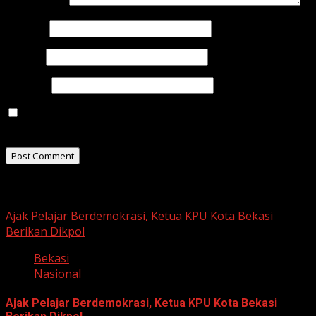
Comment
*
Name
*
Email
*
Website
Save my name, email, and website in this browser for
the next time I comment.
Related Stories
Ajak Pelajar Berdemokrasi, Ketua KPU Kota Bekasi
Berikan Dikpol
Bekasi
Nasional
Ajak Pelajar Berdemokrasi, Ketua KPU Kota Bekasi