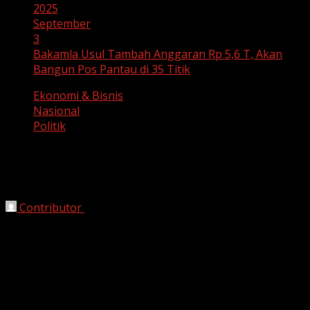
2025
September
3
Bakamla Usul Tambah Anggaran Rp 5,6 T, Akan
Bangun Pos Pantau di 35 Titik
Ekonomi & Bisnis
Nasional
Politik
Bakamla Usul Tambah Anggaran Rp 5,6
T, Akan Bangun Pos Pantau di 35 Titik
Contributor
September 3, 2025
harianjabar-
Badan Keamanan Laut (Bakamla)
mengusulkan tambahan anggaran 2026 sebesar Rp 5,6
triliun. Anggaran itu nantinya akan digunakan untuk
membangun pos pantau atau National Maritime
Surveillance System (NMSS) di 35 titik wilayah Indonesia.