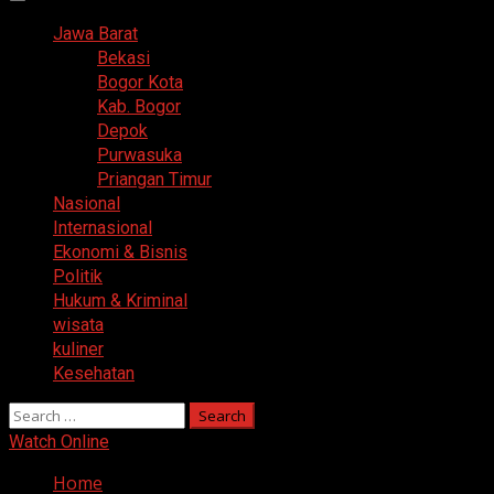
Primary
Menu
Jawa Barat
Bekasi
Bogor Kota
Kab. Bogor
Depok
Purwasuka
Priangan Timur
Nasional
Internasional
Ekonomi & Bisnis
Politik
Hukum & Kriminal
wisata
kuliner
Kesehatan
Search
for:
Watch Online
Home