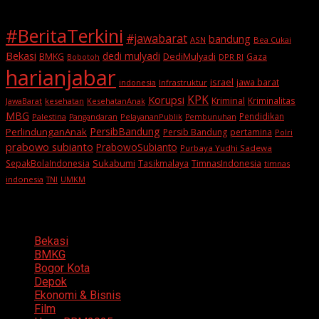
#BeritaTerkini
#jawabarat
bandung
ASN
Bea Cukai
Bekasi
dedi mulyadi
BMKG
DediMulyadi
Gaza
DPR RI
Bobotoh
harianjabar
israel
jawa barat
indonesia
Infrastruktur
KPK
Korupsi
Kriminal
Kriminalitas
JawaBarat
kesehatan
KesehatanAnak
MBG
Pendidikan
Palestina
PelayananPublik
Pangandaran
Pembunuhan
PersibBandung
PerlindunganAnak
Persib Bandung
pertamina
Polri
prabowo subianto
PrabowoSubianto
Purbaya Yudhi Sadewa
Sukabumi
SepakBolaIndonesia
Tasikmalaya
TimnasIndonesia
timnas
indonesia
TNI
UMKM
Categories
Bekasi
BMKG
Bogor Kota
Depok
Ekonomi & Bisnis
Film