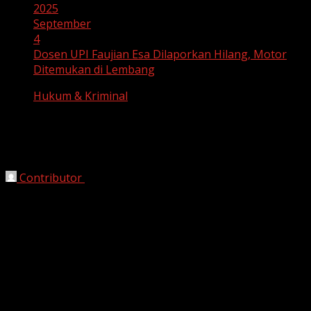
2025
September
4
Dosen UPI Faujian Esa Dilaporkan Hilang, Motor
Ditemukan di Lembang
Hukum & Kriminal
Dosen UPI Faujian Esa Dilaporkan
Hilang, Motor Ditemukan di Lembang
Contributor
September 4, 2025
Bandung, HarianJabar.com
4 September 2025
— Kabar
mengejutkan datang dari Universitas Pendidikan
Indonesia (UPI). Salah satu dosennya,
Faujian Esa (38)
,
dilaporkan hilang sejak kemarin malam. Motor miliknya
ditemukan terparkir tanpa pengemudi di kawasan
Lembang, Kabupaten Bandung Barat, memicu
kekhawatiran besar dari keluarga, rekan kerja, dan