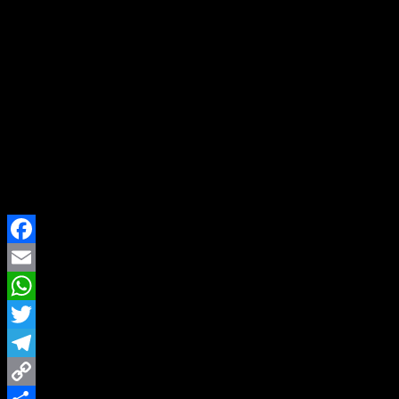
“Kami sangat prihatin dan berharap dosen
kami segera ditemukan. Keselamatan beliau
adalah prioritas bersama,” ujarnya dalam
keterangan resmi kampus.
Harapan dan Doa
Hingga berita ini diturunkan, pencarian masih
berlangsung intensif. Keluarga dan rekan terus
memohon doa agar Faujian Esa segera kembali dengan
selamat.
Facebook
Email
WhatsApp
Twitter
Telegram