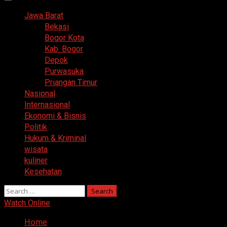
Primary
Menu
Jawa Barat
Bekasi
Bogor Kota
Kab. Bogor
Depok
Purwasuka
Priangan Timur
Nasional
Internasional
Ekonomi & Bisnis
Politik
Hukum & Kriminal
wisata
kuliner
Kesehatan
Search
for:
Watch Online
Home