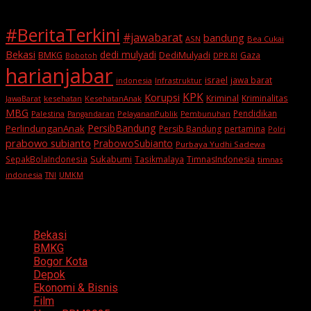
#BeritaTerkini
#jawabarat
bandung
ASN
Bea Cukai
Bekasi
dedi mulyadi
BMKG
DediMulyadi
Gaza
DPR RI
Bobotoh
harianjabar
israel
jawa barat
indonesia
Infrastruktur
KPK
Korupsi
Kriminal
Kriminalitas
JawaBarat
kesehatan
KesehatanAnak
MBG
Pendidikan
Palestina
PelayananPublik
Pangandaran
Pembunuhan
PersibBandung
PerlindunganAnak
Persib Bandung
pertamina
Polri
prabowo subianto
PrabowoSubianto
Purbaya Yudhi Sadewa
Sukabumi
SepakBolaIndonesia
Tasikmalaya
TimnasIndonesia
timnas
indonesia
TNI
UMKM
Categories
Bekasi
BMKG
Bogor Kota
Depok
Ekonomi & Bisnis
Film