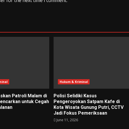
er for the next time I comment.
minal
Hukum & Kriminal
skan Patroli Malam di
Polisi Selidiki Kasus
gencarkan untuk Cegah
Pengeroyokan Satpam Kafe di
alanan
Kota Wisata Gunung Putri, CCTV
Jadi Fokus Pemeriksaan
June 11, 2026