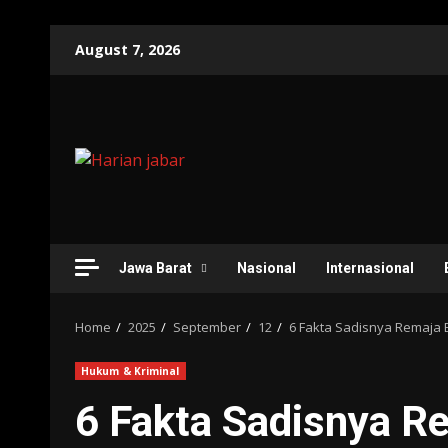
Skip
August 7, 2026
to
content
Jawa Barat
Nasional
Internasional
Home
2025
September
12
6 Fakta Sadisnya Remaja
Hukum & Kriminal
6 Fakta Sadisnya R