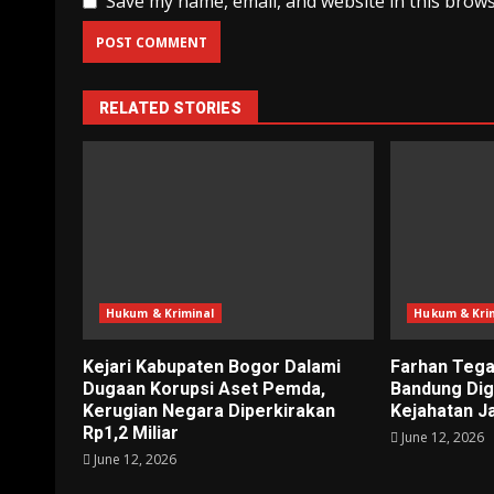
Save my name, email, and website in this brows
RELATED STORIES
Hukum & Kriminal
Hukum & Kri
Kejari Kabupaten Bogor Dalami
Farhan Tega
Dugaan Korupsi Aset Pemda,
Bandung Di
Kerugian Negara Diperkirakan
Kejahatan J
Rp1,2 Miliar
June 12, 2026
June 12, 2026