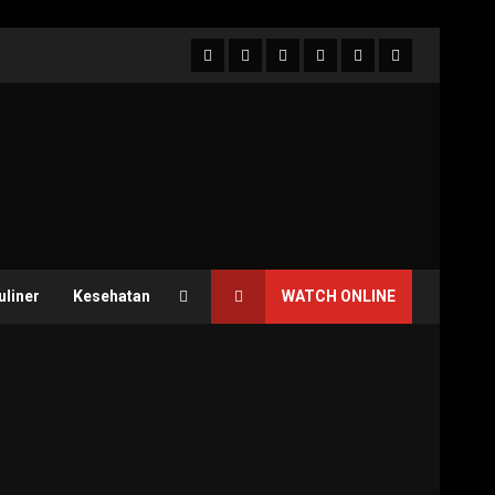
Facebook
Twitter
Linkedin
VK
Youtube
Instagram
uliner
Kesehatan
WATCH ONLINE