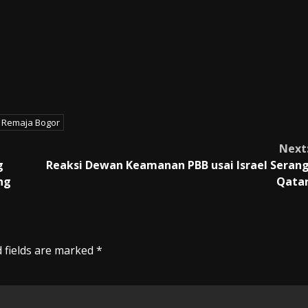
Remaja Bogor
Next
g
Reaksi Dewan Keamanan PBB usai Israel Seran
ng
Qata
 fields are marked
*