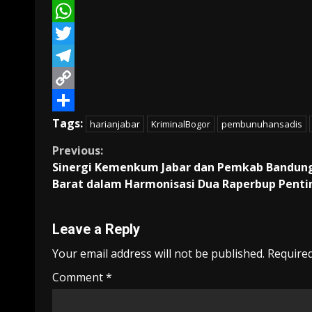
Email
WhatsApp
Twitter
Telegram
Copy
Link
Share
Tags:
harianjabar
KriminalBogor
pembunuhansadis
Continue
Previous:
Sinergi Kemenkum Jabar dan Pemkab Bandun
Reading
Barat dalam Harmonisasi Dua Raperbup Penti
Leave a Reply
Your email address will not be published.
Required
Comment
*